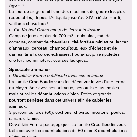
Age » ?
La tour de siège était l’une des machines de guerre les plus
redoutables, depuis l’Antiquité jusqu’au XIVe siècle. Hardi,
vaillants chevaliers !
Cie Vrehnd Grand camp de Jeux médiévaux
Camp de jeux de plus de 700 m2 : quintaine, mât de
cocagne, combat de chevaliers, cité fortifiée miniature, lancer
d’anneaux, cerceau, chamboul’tout, jeux d’échecs et de
dames, tir à la corde, échasses. houla-houp. vasipolettes,
cité fortifiée miniature, courses ludiques...
Spectacle animalier
Dovahkiin Ferme médiévale avec ses animaux
La famille Croc-Boudin vous fait découvrir la vie d’une ferme
au Moyen Age avec ses animaux, ses outils et ustensiles
mais aussi les déambulations d’oies. Petits et grands
pourront pénétrer dans cet univers afin de cajoler les
animaux.
3 personnes, oies (60), cochons, chèvres, moutons, poules,
canards, lapins...
Dovahkiin Ferme pédagogique. La famille Croc-Boudin vous
fait découvrir les déambulations de 60 oies. 3 déambulations
d’oies par jour