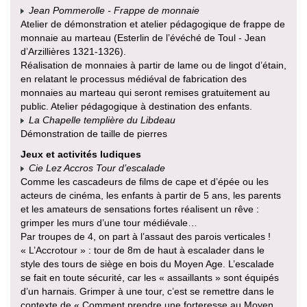
Jean Pommerolle - Frappe de monnaie
Atelier de démonstration et atelier pédagogique de frappe de
monnaie au marteau (Esterlin de l’évéché de Toul - Jean
d’Arzillières 1321-1326).
Réalisation de monnaies à partir de lame ou de lingot d’étain,
en relatant le processus médiéval de fabrication des
monnaies au marteau qui seront remises gratuitement au
public. Atelier pédagogique à destination des enfants.
La Chapelle templière du Libdeau
Démonstration de taille de pierres
Jeux et activités ludiques
Cie Lez Accros Tour d’escalade
Comme les cascadeurs de films de cape et d’épée ou les
acteurs de cinéma, les enfants à partir de 5 ans, les parents
et les amateurs de sensations fortes réalisent un rêve :
grimper les murs d’une tour médiévale…
Par troupes de 4, on part à l’assaut des parois verticales !
« L’Accrotour » : tour de 8m de haut à escalader dans le
style des tours de siège en bois du Moyen Age. L’escalade
se fait en toute sécurité, car les « assaillants » sont équipés
d’un harnais. Grimper à une tour, c’est se remettre dans le
contexte de « Comment prendre une forteresse au Moyen