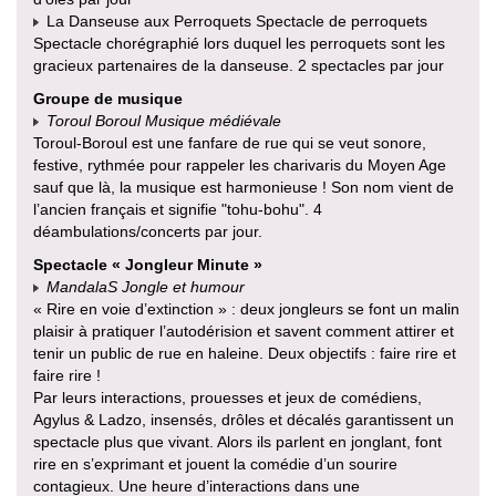
La Danseuse aux Perroquets Spectacle de perroquets
Spectacle chorégraphié lors duquel les perroquets sont les
gracieux partenaires de la danseuse. 2 spectacles par jour
Groupe de musique
Toroul Boroul Musique médiévale
Toroul-Boroul est une fanfare de rue qui se veut sonore,
festive, rythmée pour rappeler les charivaris du Moyen Age
sauf que là, la musique est harmonieuse ! Son nom vient de
l’ancien français et signifie "tohu-bohu". 4
déambulations/concerts par jour.
Spectacle « Jongleur Minute »
MandalaS Jongle et humour
« Rire en voie d’extinction » : deux jongleurs se font un malin
plaisir à pratiquer l’autodérision et savent comment attirer et
tenir un public de rue en haleine. Deux objectifs : faire rire et
faire rire !
Par leurs interactions, prouesses et jeux de comédiens,
Agylus & Ladzo, insensés, drôles et décalés garantissent un
spectacle plus que vivant. Alors ils parlent en jonglant, font
rire en s’exprimant et jouent la comédie d’un sourire
contagieux. Une heure d’interactions dans une