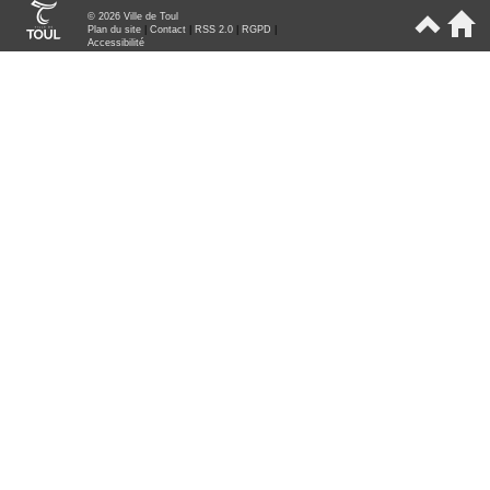
© 2026 Ville de Toul
Plan du site
|
Contact
|
RSS 2.0
|
RGPD
|
Accessibilité