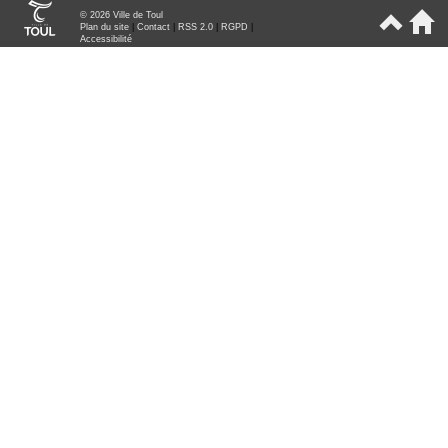
© 2026 Ville de Toul
Plan du site
|
Contact
|
RSS 2.0
|
RGPD
|
Accessibilité