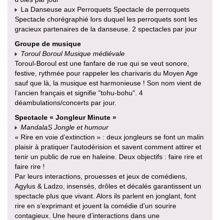
La Danseuse aux Perroquets Spectacle de perroquets
Spectacle chorégraphié lors duquel les perroquets sont les
gracieux partenaires de la danseuse. 2 spectacles par jour
Groupe de musique
Toroul Boroul Musique médiévale
Toroul-Boroul est une fanfare de rue qui se veut sonore,
festive, rythmée pour rappeler les charivaris du Moyen Age
sauf que là, la musique est harmonieuse ! Son nom vient de
l’ancien français et signifie "tohu-bohu". 4
déambulations/concerts par jour.
Spectacle « Jongleur Minute »
MandalaS Jongle et humour
« Rire en voie d’extinction » : deux jongleurs se font un malin
plaisir à pratiquer l’autodérision et savent comment attirer et
tenir un public de rue en haleine. Deux objectifs : faire rire et
faire rire !
Par leurs interactions, prouesses et jeux de comédiens,
Agylus & Ladzo, insensés, drôles et décalés garantissent un
spectacle plus que vivant. Alors ils parlent en jonglant, font
rire en s’exprimant et jouent la comédie d’un sourire
contagieux. Une heure d’interactions dans une