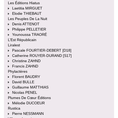
Les Éditions Hiatus
Laetitia MIRGUET
Elodie THIEBAUT
Les Peuples De La Nuit
Denis ATTENOT
Philippe PELLETIER
Younoussa TRAORÉ
L’Est Républicain
Liralest
Pascale FOURTIER-DEBERT [D18]
Catherine ROUYER-DURAND [S17]
Christine ZAHND
Francis ZAHND
Phylactères
Florent BAUDRY
David BULLE
Guillaume MATTHIAS
Nicolas PENEL
Plumes De Cœur Éditions
Mélodie DUCOEUR
Rustica
Pierre NESSMANN