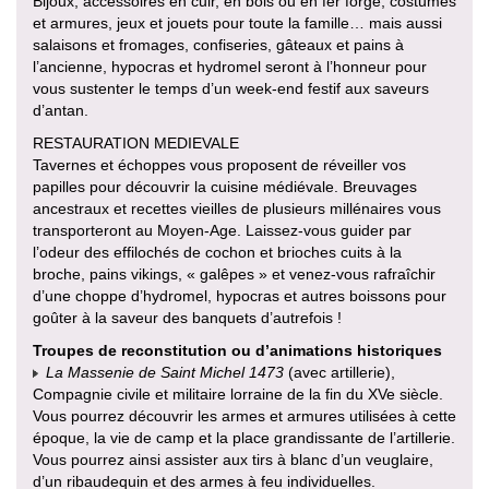
Bijoux, accessoires en cuir, en bois ou en fer forgé, costumes
et armures, jeux et jouets pour toute la famille… mais aussi
salaisons et fromages, confiseries, gâteaux et pains à
l’ancienne, hypocras et hydromel seront à l’honneur pour
vous sustenter le temps d’un week-end festif aux saveurs
d’antan.
RESTAURATION MEDIEVALE
Tavernes et échoppes vous proposent de réveiller vos
papilles pour découvrir la cuisine médiévale. Breuvages
ancestraux et recettes vieilles de plusieurs millénaires vous
transporteront au Moyen-Age. Laissez-vous guider par
l’odeur des effilochés de cochon et brioches cuits à la
broche, pains vikings, « galêpes » et venez-vous rafraîchir
d’une choppe d’hydromel, hypocras et autres boissons pour
goûter à la saveur des banquets d’autrefois !
Troupes de reconstitution ou d’animations historiques
La Massenie de Saint Michel 1473
(avec artillerie),
Compagnie civile et militaire lorraine de la fin du XVe siècle.
Vous pourrez découvrir les armes et armures utilisées à cette
époque, la vie de camp et la place grandissante de l’artillerie.
Vous pourrez ainsi assister aux tirs à blanc d’un veuglaire,
d’un ribaudequin et des armes à feu individuelles.