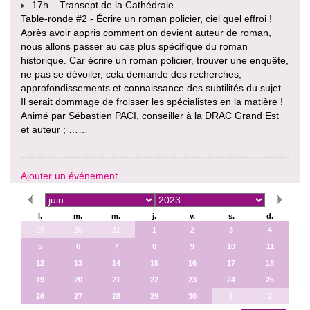
17h – Transept de la Cathédrale
Table-ronde #2 - Écrire un roman policier, ciel quel effroi !
Après avoir appris comment on devient auteur de roman,
nous allons passer au cas plus spécifique du roman
historique. Car écrire un roman policier, trouver une enquête,
ne pas se dévoiler, cela demande des recherches,
approfondissements et connaissance des subtilités du sujet.
Il serait dommage de froisser les spécialistes en la matière !
Animé par Sébastien PACI, conseiller à la DRAC Grand Est
et auteur ; ……
Ajouter un événement
l.
m.
m.
j.
v.
s.
d.
29
30
31
1
2
3
4
5
6
7
8
9
10
11
12
13
14
15
16
17
18
19
20
21
22
23
24
25
26
27
28
29
30
1
2