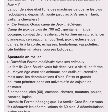
Age » ?
La tour de siège était l’une des machines de guerre les plus
redoutables, depuis l’Antiquité jusqu’au XIVe siècle. Hardi,
vaillants chevaliers !
Cie Vrehnd Grand camp de Jeux médiévaux
Camp de jeux de plus de 700 m2 : quintaine, mât de
cocagne, combat de chevaliers, cité fortifiée miniature, lancer
d’anneaux, cerceau, chamboul’tout, jeux d’échecs et de
dames, tir à la corde, échasses. houla-houp. vasipolettes,
cité fortifiée miniature, courses ludiques...
Spectacle animalier
Dovahkiin Ferme médiévale avec ses animaux
La famille Croc-Boudin vous fait découvrir la vie d’une ferme
au Moyen Age avec ses animaux, ses outils et ustensiles
mais aussi les déambulations d’oies. Petits et grands
pourront pénétrer dans cet univers afin de cajoler les
animaux.
3 personnes, oies (60), cochons, chèvres, moutons, poules,
canards, lapins...
Dovahkiin Ferme pédagogique. La famille Croc-Boudin vous
fait découvrir les déambulations de 60 oies. 3 déambulations
d’oies par jour