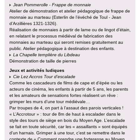
Jean Pommerolle - Frappe de monnaie
Atelier de démonstration et atelier pédagogique de frappe de
monnaie au marteau (Esterlin de l’évéché de Toul - Jean
d’Arzillières 1321-1326).
Réalisation de monnaies à partir de lame ou de lingot d’étain,
en relatant le processus médiéval de fabrication des
monnaies au marteau qui seront remises gratuitement au
public. Atelier pédagogique à destination des enfants.
La Chapelle templière du Libdeau
Démonstration de taille de pierres
Jeux et activités ludiques
Cie Lez Accros Tour d’escalade
Comme les cascadeurs de films de cape et d’épée ou les
acteurs de cinéma, les enfants à partir de 5 ans, les parents
et les amateurs de sensations fortes réalisent un rêve :
grimper les murs d’une tour médiévale…
Par troupes de 4, on part à l’assaut des parois verticales !
« L’Accrotour » : tour de 8m de haut à escalader dans le
style des tours de siège en bois du Moyen Age. L’escalade
se fait en toute sécurité, car les « assaillants » sont équipés
d’un harnais. Grimper à une tour, c’est se remettre dans le
contexte de « Comment prendre une forteresse au Moyen