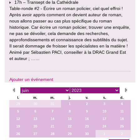
17h – Transept de la Cathédrale
Table-ronde #2 - Écrire un roman policier, ciel quel effroi !
Après avoir appris comment on devient auteur de roman,
nous allons passer au cas plus spécifique du roman
historique. Car écrire un roman policier, trouver une enquête,
ne pas se dévoiler, cela demande des recherches,
approfondissements et connaissance des subtilités du sujet.
Il serait dommage de froisser les spécialistes en la matière !
Animé par Sébastien PACI, conseiller à la DRAC Grand Est
et auteur ; ……
Ajouter un événement
l.
m.
m.
j.
v.
s.
d.
29
30
31
1
2
3
4
5
6
7
8
9
10
11
12
13
14
15
16
17
18
19
20
21
22
23
24
25
26
27
28
29
30
1
2