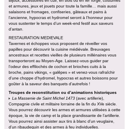
Bijoux, accessoires en cuir, en bois ou en fer forgé, costumes
et armures, jeux et jouets pour toute la famille… mais aussi
salaisons et fromages, confiseries, gâteaux et pains à
l’ancienne, hypocras et hydromel seront à l’honneur pour
vous sustenter le temps d’un week-end festif aux saveurs
d’antan.
RESTAURATION MEDIEVALE
Tavernes et échoppes vous proposent de réveiller vos
papilles pour découvrir la cuisine médiévale. Breuvages
ancestraux et recettes vieilles de plusieurs millénaires vous
transporteront au Moyen-Age. Laissez-vous guider par
l’odeur des effilochés de cochon et brioches cuits à la
broche, pains vikings, « galêpes » et venez-vous rafraîchir
d’une choppe d’hydromel, hypocras et autres boissons pour
goûter à la saveur des banquets d’autrefois !
Troupes de reconstitution ou d’animations historiques
La Massenie de Saint Michel 1473
(avec artillerie),
Compagnie civile et militaire lorraine de la fin du XVe siècle.
Vous pourrez découvrir les armes et armures utilisées à cette
époque, la vie de camp et la place grandissante de l’artillerie.
Vous pourrez ainsi assister aux tirs à blanc d’un veuglaire,
d’un ribaudequin et des armes à feu individuelles.