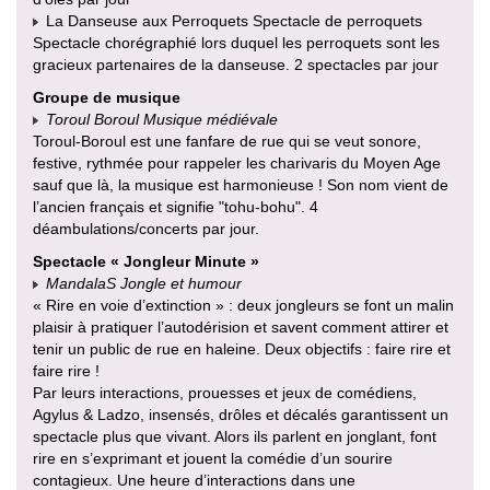
La Danseuse aux Perroquets Spectacle de perroquets
Spectacle chorégraphié lors duquel les perroquets sont les
gracieux partenaires de la danseuse. 2 spectacles par jour
Groupe de musique
Toroul Boroul Musique médiévale
Toroul-Boroul est une fanfare de rue qui se veut sonore,
festive, rythmée pour rappeler les charivaris du Moyen Age
sauf que là, la musique est harmonieuse ! Son nom vient de
l’ancien français et signifie "tohu-bohu". 4
déambulations/concerts par jour.
Spectacle « Jongleur Minute »
MandalaS Jongle et humour
« Rire en voie d’extinction » : deux jongleurs se font un malin
plaisir à pratiquer l’autodérision et savent comment attirer et
tenir un public de rue en haleine. Deux objectifs : faire rire et
faire rire !
Par leurs interactions, prouesses et jeux de comédiens,
Agylus & Ladzo, insensés, drôles et décalés garantissent un
spectacle plus que vivant. Alors ils parlent en jonglant, font
rire en s’exprimant et jouent la comédie d’un sourire
contagieux. Une heure d’interactions dans une