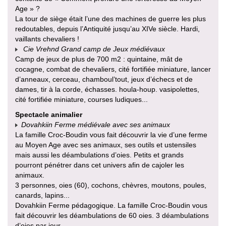
Age » ?
La tour de siège était l’une des machines de guerre les plus
redoutables, depuis l’Antiquité jusqu’au XIVe siècle. Hardi,
vaillants chevaliers !
Cie Vrehnd Grand camp de Jeux médiévaux
Camp de jeux de plus de 700 m2 : quintaine, mât de
cocagne, combat de chevaliers, cité fortifiée miniature, lancer
d’anneaux, cerceau, chamboul’tout, jeux d’échecs et de
dames, tir à la corde, échasses. houla-houp. vasipolettes,
cité fortifiée miniature, courses ludiques...
Spectacle animalier
Dovahkiin Ferme médiévale avec ses animaux
La famille Croc-Boudin vous fait découvrir la vie d’une ferme
au Moyen Age avec ses animaux, ses outils et ustensiles
mais aussi les déambulations d’oies. Petits et grands
pourront pénétrer dans cet univers afin de cajoler les
animaux.
3 personnes, oies (60), cochons, chèvres, moutons, poules,
canards, lapins...
Dovahkiin Ferme pédagogique. La famille Croc-Boudin vous
fait découvrir les déambulations de 60 oies. 3 déambulations
d’oies par jour