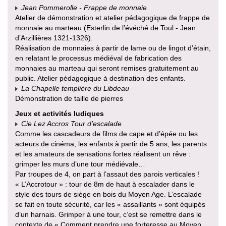
Jean Pommerolle - Frappe de monnaie
Atelier de démonstration et atelier pédagogique de frappe de
monnaie au marteau (Esterlin de l’évéché de Toul - Jean
d’Arzillières 1321-1326).
Réalisation de monnaies à partir de lame ou de lingot d’étain,
en relatant le processus médiéval de fabrication des
monnaies au marteau qui seront remises gratuitement au
public. Atelier pédagogique à destination des enfants.
La Chapelle templière du Libdeau
Démonstration de taille de pierres
Jeux et activités ludiques
Cie Lez Accros Tour d’escalade
Comme les cascadeurs de films de cape et d’épée ou les
acteurs de cinéma, les enfants à partir de 5 ans, les parents
et les amateurs de sensations fortes réalisent un rêve :
grimper les murs d’une tour médiévale…
Par troupes de 4, on part à l’assaut des parois verticales !
« L’Accrotour » : tour de 8m de haut à escalader dans le
style des tours de siège en bois du Moyen Age. L’escalade
se fait en toute sécurité, car les « assaillants » sont équipés
d’un harnais. Grimper à une tour, c’est se remettre dans le
contexte de « Comment prendre une forteresse au Moyen