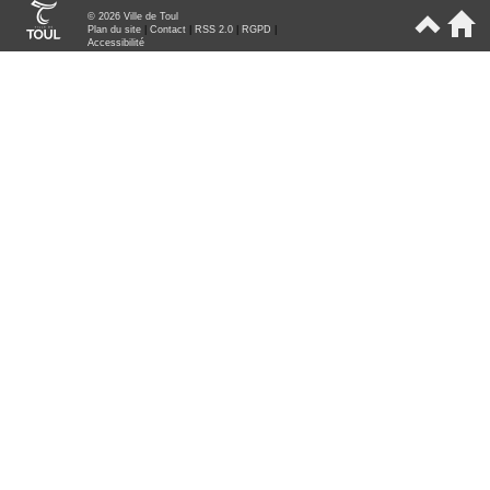
© 2026 Ville de Toul
Plan du site
|
Contact
|
RSS 2.0
|
RGPD
|
Accessibilité