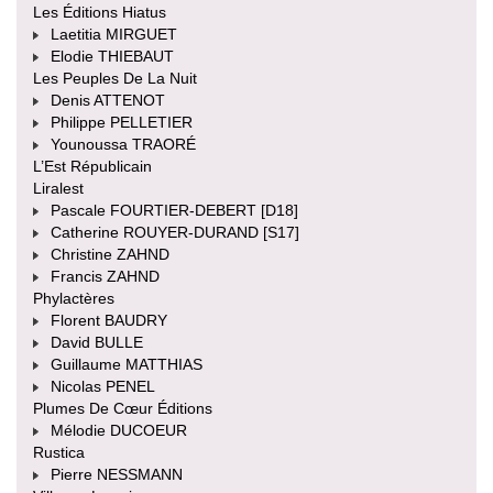
Les Éditions Hiatus
Laetitia MIRGUET
Elodie THIEBAUT
Les Peuples De La Nuit
Denis ATTENOT
Philippe PELLETIER
Younoussa TRAORÉ
L’Est Républicain
Liralest
Pascale FOURTIER-DEBERT [D18]
Catherine ROUYER-DURAND [S17]
Christine ZAHND
Francis ZAHND
Phylactères
Florent BAUDRY
David BULLE
Guillaume MATTHIAS
Nicolas PENEL
Plumes De Cœur Éditions
Mélodie DUCOEUR
Rustica
Pierre NESSMANN