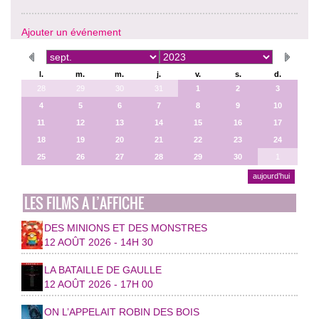
Ajouter un événement
l.
m.
m.
j.
v.
s.
d.
28
29
30
31
1
2
3
4
5
6
7
8
9
10
11
12
13
14
15
16
17
18
19
20
21
22
23
24
25
26
27
28
29
30
1
aujourd’hui
LES FILMS A L’AFFICHE
DES MINIONS ET DES MONSTRES
12 AOÛT 2026 - 14H 30
LA BATAILLE DE GAULLE
12 AOÛT 2026 - 17H 00
ON L’APPELAIT ROBIN DES BOIS