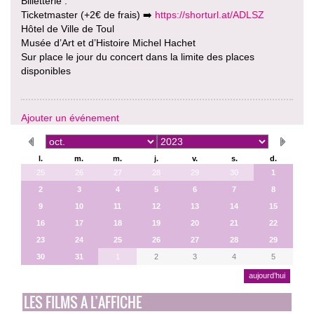
Billetterie :
Ticketmaster (+2€ de frais) ➡️
https://shorturl.at/ADLSZ
Hôtel de Ville de Toul
Musée d’Art et d’Histoire Michel Hachet
Sur place le jour du concert dans la limite des places
disponibles
Ajouter un événement
l.
m.
m.
j.
v.
s.
d.
25
26
27
28
29
30
1
2
3
4
5
6
7
8
9
10
11
12
13
14
15
16
17
18
19
20
21
22
23
24
25
26
27
28
29
30
31
1
2
3
4
5
aujourd’hui
LES FILMS A L’AFFICHE