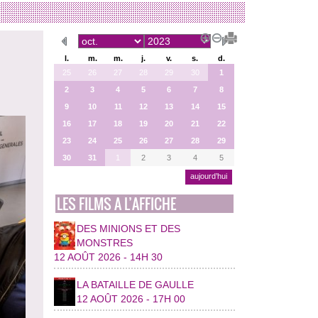
l.
m.
m.
j.
v.
s.
d.
25
26
27
28
29
30
1
2
3
4
5
6
7
8
9
10
11
12
13
14
15
16
17
18
19
20
21
22
23
24
25
26
27
28
29
30
31
1
2
3
4
5
aujourd’hui
LES FILMS A L’AFFICHE
DES MINIONS ET DES
MONSTRES
12 AOÛT 2026 - 14H 30
LA BATAILLE DE GAULLE
12 AOÛT 2026 - 17H 00