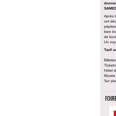
donner
SAMED
Après l
ont dé
pépites
bien é
de bon
Un voy
Tarif u
Billetter
Ticketm
Hôtel d
Musée d
Sur pla
FOIR