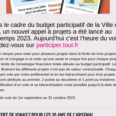
 le cadre du budget participatif de la Ville
, un nouvel appel à projets a été lancé au
temps 2023. Aujourd’hui c’est l’heure du vo
dez-vous sur
participer.toul.fr
citoyen peut voter pour plusieurs projets dans la limite de trois projets
 et s’engage à ne voter qu’une seule et unique fois pour chaque proj
 limite de l’enveloppe financière totale allouée au budget participatif. L
illustrant les différents projets n’ont pas de valeur contractuelle. Chaq
pant vote par ordre préférentiel et en les hiérarchisant pour trois projets 
sont attribués au premier, 2 points au deuxième et 1 point au troisième.
fication d’un vote et sa hiérarchisation reste possible jusqu’à la date de
es.
de vote du 1er septembre au 31 octobre 2023.
ERT DE JONASZ POUR LES 10 ANS DE L’ARSENAL