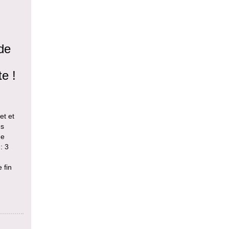
 de
te !
et et
es
ue
: 3
 fin