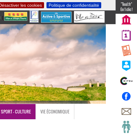
"Toul.fr"
Désactiver les cookies
Politique de confidentialité
En 1 clic !
t
|
nl
SPORT - CULTURE
VIE ÉCONOMIQUE