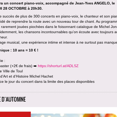
a un concert piano-voix, accompagné de Jean-Yves ANGELO, le
I 28 OCTOBRE à 20h30.
e succès de plus de 300 concerts en piano-voix, le chanteur et son pia
cidé de reprendre la route avec un nouveau tour de chant. Au progra
 rarement jouées piochées dans le foisonnant catalogue de Michel Jon
videmment, les chansons incontournables qu’on écoute avec toujours a
heur.
age musical, une expérience intime et intense à ne surtout pas manqu
nique : 10 ans = 10 € !
ie :
aster (+2€ de frais) ➡️
https://shorturl.at/ADLSZ
e Ville de Toul
’Art et d’Histoire Michel Hachet
ce le jour du concert dans la limite des places disponibles
E D’AUTOMNE