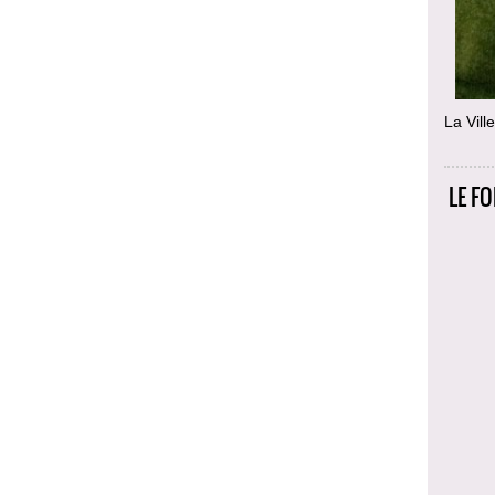
La Vill
LE F