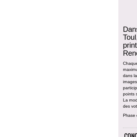
Dans
Toul
prin
Ren
Chaque 
maximum
dans la
images 
partici
points 
La modi
des vot
Phase 
CONC