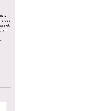
niste
mme des
asz et,
utant
er