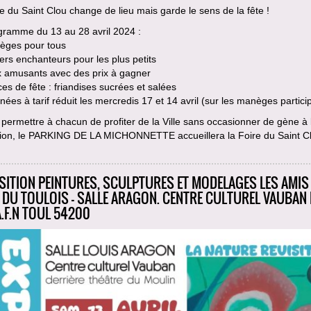
e du Saint Clou change de lieu mais garde le sens de la fête !
gramme du 13 au 28 avril 2024 :
èges pour tous
ers enchanteurs pour les plus petits
x amusants avec des prix à gagner
ces de fête : friandises sucrées et salées
nées à tarif réduit les mercredis 17 et 14 avril (sur les manèges partici
 permettre à chacun de profiter de la Ville sans occasionner de gène à 
ation, le PARKING DE LA MICHONNETTE accueillera la Foire du Saint C
SITION PEINTURES, SCULPTURES ET MODELAGES LES AMIS
 DU TOULOIS - SALLE ARAGON. CENTRE CULTUREL VAUBAN
A.F.N TOUL 54200