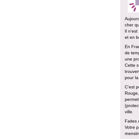
Aujourd
cher qu
Il n’es
et en 
En Fran
de tem
une pro
Cette s
trouven
pour la
C’est p
Rouge, 
permett
(protec
ville.
Faites
Votre p
menstr