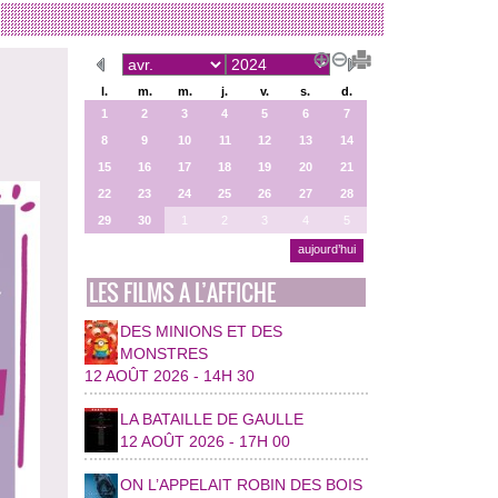
l.
m.
m.
j.
v.
s.
d.
1
2
3
4
5
6
7
8
9
10
11
12
13
14
15
16
17
18
19
20
21
22
23
24
25
26
27
28
29
30
1
2
3
4
5
aujourd’hui
LES FILMS A L’AFFICHE
DES MINIONS ET DES
MONSTRES
12 AOÛT 2026 - 14H 30
LA BATAILLE DE GAULLE
12 AOÛT 2026 - 17H 00
ON L’APPELAIT ROBIN DES BOIS