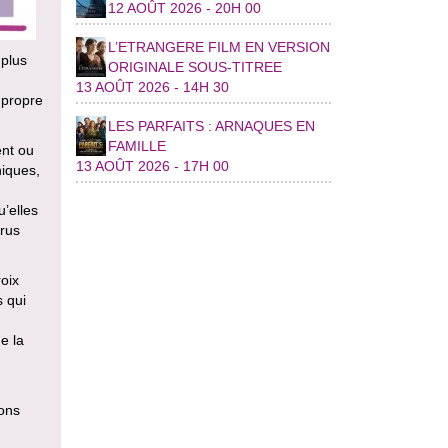
12 AOÛT 2026 - 20H 00
L’ETRANGERE FILM EN VERSION
 plus
ORIGINALE SOUS-TITREE
13 AOÛT 2026 - 14H 30
 propre
LES PARFAITS : ARNAQUES EN
FAMILLE
ent ou
13 AOÛT 2026 - 17H 00
iques,
u’elles
crus
oix
 qui
e la
ions