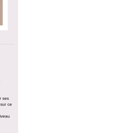
a
r ses
 sur ce
niveau