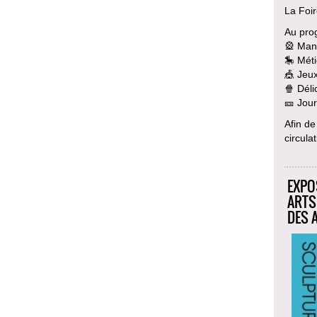
La Foir
Au pro
🎡 Man
🎠 Méti
🎪 Jeu
🍿 Déli
🎫 Jour
Afin de
circul
EXPO
ARTS
DES 