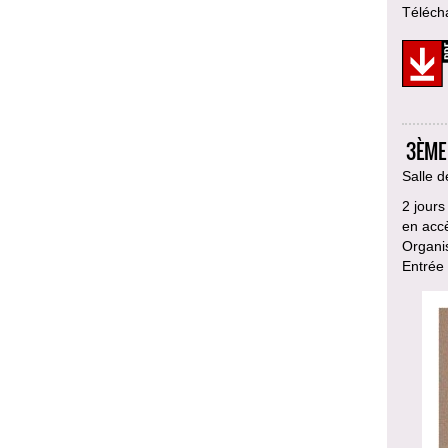
Télécha
3ÈME
Salle d
2 jour
en accè
Organis
Entrée 