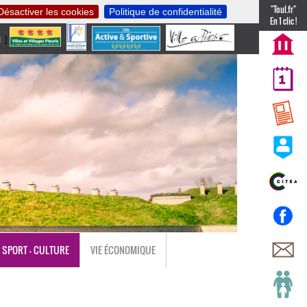
"Toul.fr"
Désactiver les cookies
Politique de confidentialité
En 1 clic !
t
|
nl
SPORT - CULTURE
VIE ÉCONOMIQUE