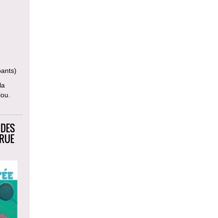
pants)
la
lou.
 DES
 RUE