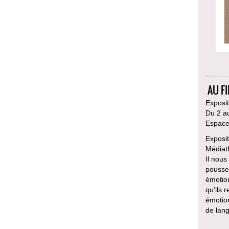
AU F
Exposit
Du 2 au
Espace 
Exposit
Médiat
Il nous
pousser
émotion
qu’ils 
émotio
de lan