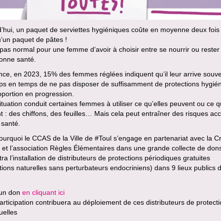
’hui, un paquet de serviettes hygiéniques coûte en moyenne deux fois
’un paquet de pâtes !
t pas normal pour une femme d’avoir à choisir entre se nourrir ou rester
bonne santé.
ce, en 2023, 15% des femmes réglées indiquent qu’il leur arrive souv
ps en temps de ne pas disposer de suffisamment de protections hygién
portion en progression.
ituation conduit certaines femmes à utiliser ce qu’elles peuvent ou ce q
t : des chiffons, des feuilles… Mais cela peut entraîner des risques ac
 santé.
ourquoi le CCAS de la Ville de #Toul s’engage en partenariat avec la Cr
et l’association Règles Élémentaires dans une grande collecte de dons
ra l’installation de distributeurs de protections périodiques gratuites
tions naturelles sans perturbateurs endocriniens) dans 9 lieux publics d
 un don
en cliquant ici
articipation contribuera au déploiement de ces distributeurs de protect
uelles