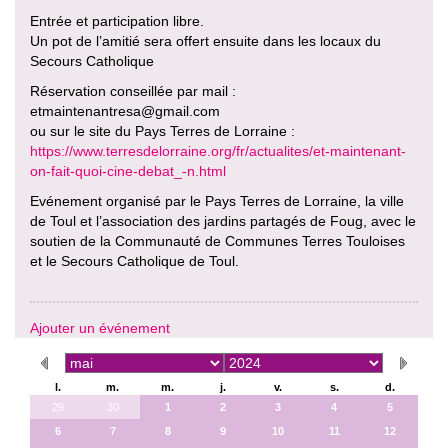
Entrée et participation libre.
Un pot de l’amitié sera offert ensuite dans les locaux du
Secours Catholique
Réservation conseillée par mail :
etmaintenantresa@gmail.com
ou sur le site du Pays Terres de Lorraine :
https://www.terresdelorraine.org/fr/actualites/et-maintenant-
on-fait-quoi-cine-debat_-n.html
Evénement organisé par le Pays Terres de Lorraine, la ville
de Toul et l’association des jardins partagés de Foug, avec le
soutien de la Communauté de Communes Terres Touloises
et le Secours Catholique de Toul.
Ajouter un événement
l.
m.
m.
j.
v.
s.
d.
29
30
1
2
3
4
5
6
7
8
9
10
11
12