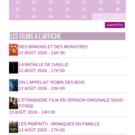
13
14
15
16
17
18
19
20
21
22
23
24
25
26
27
28
29
30
31
1
2
aujourd’hui
LES FILMS A L’AFFICHE
DES MINIONS ET DES MONSTRES
12 AOÛT 2026 - 14H 30
LA BATAILLE DE GAULLE
12 AOÛT 2026 - 17H 00
ON L’APPELAIT ROBIN DES BOIS
12 AOÛT 2026 - 20H 00
L’ETRANGERE FILM EN VERSION ORIGINALE SOUS-
TITREE
13 AOÛT 2026 - 14H 30
LES PARFAITS : ARNAQUES EN FAMILLE
13 AOÛT 2026 - 17H 00