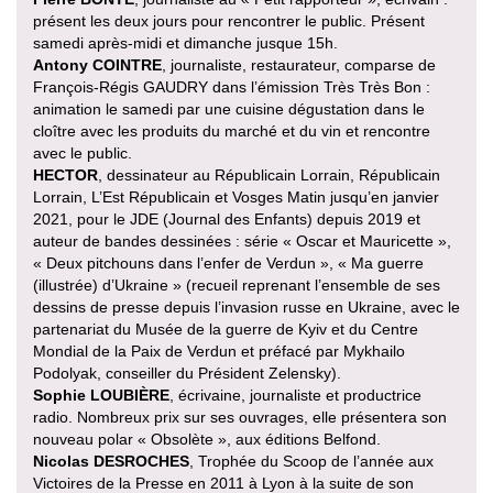
présent les deux jours pour rencontrer le public. Présent
samedi après-midi et dimanche jusque 15h.
Antony COINTRE
, journaliste, restaurateur, comparse de
François-Régis GAUDRY dans l’émission Très Très Bon :
animation le samedi par une cuisine dégustation dans le
cloître avec les produits du marché et du vin et rencontre
avec le public.
HECTOR
, dessinateur au Républicain Lorrain, Républicain
Lorrain, L’Est Républicain et Vosges Matin jusqu’en janvier
2021, pour le JDE (Journal des Enfants) depuis 2019 et
auteur de bandes dessinées : série « Oscar et Mauricette »,
« Deux pitchouns dans l’enfer de Verdun », « Ma guerre
(illustrée) d’Ukraine » (recueil reprenant l’ensemble de ses
dessins de presse depuis l’invasion russe en Ukraine, avec le
partenariat du Musée de la guerre de Kyiv et du Centre
Mondial de la Paix de Verdun et préfacé par Mykhailo
Podolyak, conseiller du Président Zelensky).
Sophie LOUBIÈRE
, écrivaine, journaliste et productrice
radio. Nombreux prix sur ses ouvrages, elle présentera son
nouveau polar « Obsolète », aux éditions Belfond.
Nicolas DESROCHES
, Trophée du Scoop de l’année aux
Victoires de la Presse en 2011 à Lyon à la suite de son