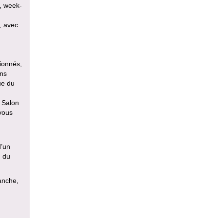
, week-
, avec
ionnés,
ons
ue du
u Salon
 vous
d’un
n du
anche,