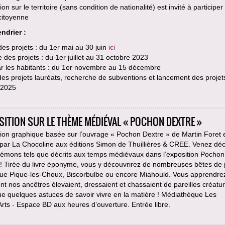
tion sur le territoire (sans condition de nationalité) est invité à participer
citoyenne
ndrier :
es projets : du 1er mai au 30 juin
ici
 des projets : du 1er juillet au 31 octobre 2023
ar les habitants : du 1er novembre au 15 décembre
es projets lauréats, recherche de subventions et lancement des projet
 2025
SITION SUR LE THÈME MÉDIÉVAL « POCHON DEXTRE »
ion graphique basée sur l’ouvrage « Pochon Dextre » de Martin Foret 
é par La Chocoline aux éditions Simon de Thuillières & CREE. Venez déc
kémons tels que décrits aux temps médiévaux dans l’exposition Pochon
 ! Tirée du livre éponyme, vous y découvrirez de nombreuses bêtes de
 que Pique-les-Choux, Biscorbulbe ou encore Miahould. Vous apprendre
 nos ancêtres élevaient, dressaient et chassaient de pareilles créatu
ue quelques astuces de savoir vivre en la matière ! Médiathèque Les
ts - Espace BD aux heures d’ouverture. Entrée libre.