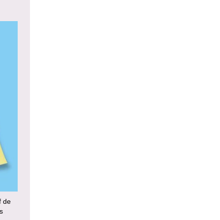
f de
s