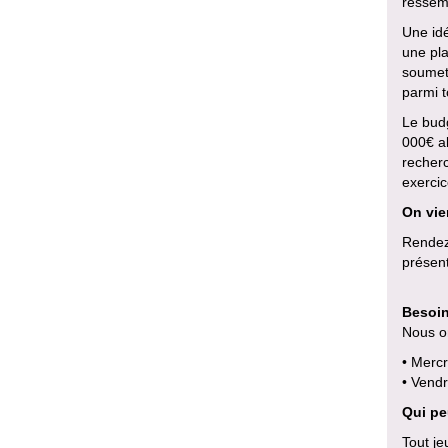
ressemb
Une idé
une pla
soumett
parmi t
Le budg
000€ a
recher
exercic
On vie
Rendez
présen
Besoin
Nous or
• Merc
• Vend
Qui pe
Tout je