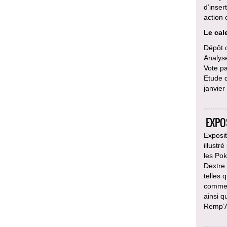
d’inser
action 
Le cale
Dépôt d
Analyse
Vote p
Etude d
janvier
EXPO
Exposit
illustr
les Po
Dextre
telles
comment
ainsi q
Remp’Ar