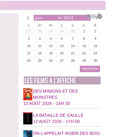
l.
m.
m.
j.
v.
s.
d.
27
28
29
30
31
1
2
3
4
5
6
7
8
9
10
11
12
13
14
15
16
17
18
19
20
21
22
23
24
25
26
27
28
29
30
aujourd’hui
LES FILMS A L’AFFICHE
DES MINIONS ET DES
MONSTRES
12 AOÛT 2026 - 14H 30
LA BATAILLE DE GAULLE
12 AOÛT 2026 - 17H 00
ON L’APPELAIT ROBIN DES BOIS