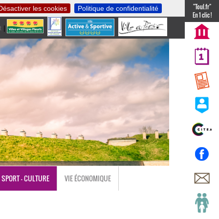
"Toul.fr"
Désactiver les cookies
Politique de confidentialité
En 1 clic !
t
|
nl
SPORT - CULTURE
VIE ÉCONOMIQUE