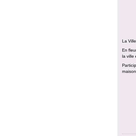
La Vill
En fleu
la vill
Partici
maisons