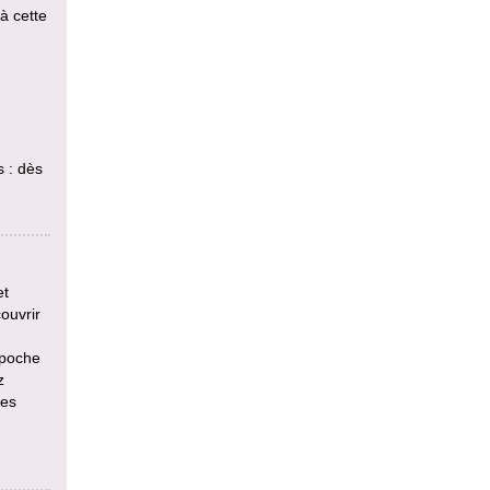
 à cette
s : dès
et
ouvrir
 poche
z
res