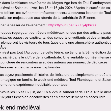
z dans l’ambiance envoûtante du Moyen Âge lors de Toul Flamboyante
iéval et Salon du Livre, les 15 et 16 juin 2024 ! Après le succès de sa
re édition, cet événement métamorphosera à nouveau les rues de Toul
tallation majestueuse aux abords de la cathédrale St Etienne.
nner le teaser de l’événement :
https://youtu.be/07ZOy4pbuYs
hoppes regorgeant de trésors médiévaux tenues par des artisans pass
ctacles équestres captivants, des concerts envoûtants et des animati
 plongeront les visiteurs de tous âges dans une atmosphère authentiq
Âge.
 n’est pas tout ! Au coeur de cette féérie, se tiendra la 3ème édition d
e, niché dans le cloître de la cathédrale. Une véritable journée intense
, ponctuée de rencontres avec des auteurs passionnés, de dédicaces
eresses et de discussions captivantes.
s soyez passionnés d’histoire, de littérature ou simplement en quête 
 magique en famille, le week-end médiéval Toul Flamboyante et Salo
romet une expérience inoubliable pour tous !
vous les 15 et 16 juin, de 11h à 22h le samedi et de 11h à 18h le dim
ux jours riches en découvertes et en émerveillement en accès libre.
k-end médiéval