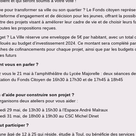
lent et qui seront soumis à votre vote !
e pour transformer sa ville ou son quartier ? Le Fonds citoyen représe
teforme d’engagement et de décision pour les jeunes, offrant la possibi
re des projets visant à améliorer leur cadre de vie et de choisir leurs f
outes les propositions reçues.
et ? La Ville réserve une enveloppe de 5€ par habitant, avec un total 
lloués au budget d’investissement 2024. Ce montant sera complété pa
ches de cofinancements pour chaque projet, ainsi que par les budgets 
es futurs
nt vous en parler ?
 vous le 21 mai à l’amphithéâtre du Lycée Majorelle : deux séances de
tation du Fonds Citoyen de 16h30 à 17h30 et de 17h45 à 18h45
 d’aide pour construire son projet ?
ganisons deux ateliers pour vous aider :
redi 29 mai, de 13h30 à 15h30 à l’Espace André Malraux
redi 31 mai, de 18h00 à 19h30 au CSC Michel Dinet
ut participer ?
une âgé de 12 à 25 qui réside, étudie à Toul, ou bénéficie des services