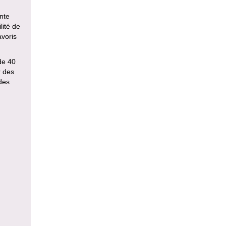
nte
lité de
avoris
de 40
r des
des