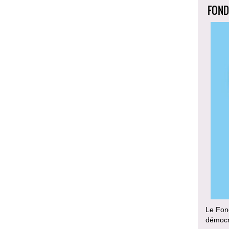
FOND
Le Fond
démocra