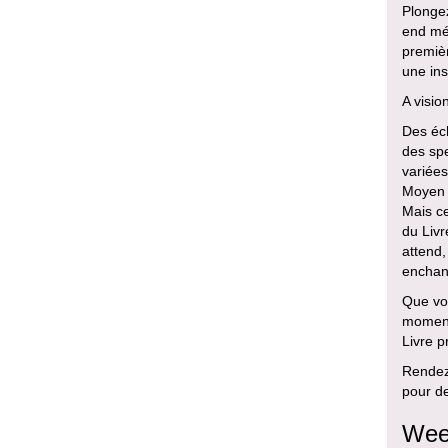
Plonge
end méd
premiè
une ins
A visio
Des éc
des spe
variées
Moyen 
Mais ce
du Livr
attend
enchant
Que vou
moment
Livre p
Rendez-
pour de
Wee