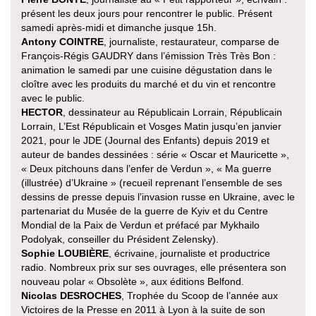
présent les deux jours pour rencontrer le public. Présent
samedi après-midi et dimanche jusque 15h.
Antony COINTRE
, journaliste, restaurateur, comparse de
François-Régis GAUDRY dans l’émission Très Très Bon :
animation le samedi par une cuisine dégustation dans le
cloître avec les produits du marché et du vin et rencontre
avec le public.
HECTOR
, dessinateur au Républicain Lorrain, Républicain
Lorrain, L’Est Républicain et Vosges Matin jusqu’en janvier
2021, pour le JDE (Journal des Enfants) depuis 2019 et
auteur de bandes dessinées : série « Oscar et Mauricette »,
« Deux pitchouns dans l’enfer de Verdun », « Ma guerre
(illustrée) d’Ukraine » (recueil reprenant l’ensemble de ses
dessins de presse depuis l’invasion russe en Ukraine, avec le
partenariat du Musée de la guerre de Kyiv et du Centre
Mondial de la Paix de Verdun et préfacé par Mykhailo
Podolyak, conseiller du Président Zelensky).
Sophie LOUBIÈRE
, écrivaine, journaliste et productrice
radio. Nombreux prix sur ses ouvrages, elle présentera son
nouveau polar « Obsolète », aux éditions Belfond.
Nicolas DESROCHES
, Trophée du Scoop de l’année aux
Victoires de la Presse en 2011 à Lyon à la suite de son