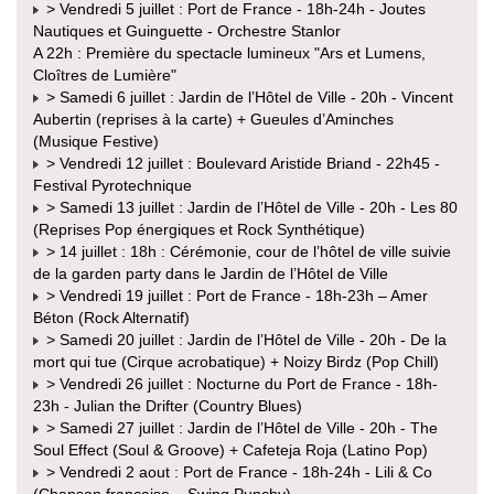
> Vendredi 5 juillet : Port de France - 18h-24h - Joutes
Nautiques et Guinguette - Orchestre Stanlor
A 22h : Première du spectacle lumineux "Ars et Lumens,
Cloîtres de Lumière"
> Samedi 6 juillet : Jardin de l’Hôtel de Ville - 20h - Vincent
Aubertin (reprises à la carte) + Gueules d’Aminches
(Musique Festive)
> Vendredi 12 juillet : Boulevard Aristide Briand - 22h45 -
Festival Pyrotechnique
> Samedi 13 juillet : Jardin de l’Hôtel de Ville - 20h - Les 80
(Reprises Pop énergiques et Rock Synthétique)
> 14 juillet : 18h : Cérémonie, cour de l’hôtel de ville suivie
de la garden party dans le Jardin de l’Hôtel de Ville
> Vendredi 19 juillet : Port de France - 18h-23h – Amer
Béton (Rock Alternatif)
> Samedi 20 juillet : Jardin de l’Hôtel de Ville - 20h - De la
mort qui tue (Cirque acrobatique) + Noizy Birdz (Pop Chill)
> Vendredi 26 juillet : Nocturne du Port de France - 18h-
23h - Julian the Drifter (Country Blues)
> Samedi 27 juillet : Jardin de l’Hôtel de Ville - 20h - The
Soul Effect (Soul & Groove) + Cafeteja Roja (Latino Pop)
> Vendredi 2 aout : Port de France - 18h-24h - Lili & Co
(Chanson française – Swing Punchy)