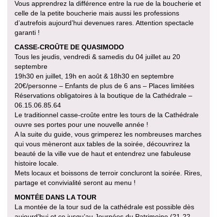
Vous apprendrez la différence entre la rue de la boucherie et
celle de la petite boucherie mais aussi les professions
d’autrefois aujourd’hui devenues rares. Attention spectacle
garanti !
CASSE-CROÛTE DE QUASIMODO
Tous les jeudis, vendredi & samedis du 04 juillet au 20
septembre
19h30 en juillet, 19h en août & 18h30 en septembre
20€/personne – Enfants de plus de 6 ans – Places limitées
Réservations obligatoires à la boutique de la Cathédrale –
06.15.06.85.64
Le traditionnel casse-croûte entre les tours de la Cathédrale
ouvre ses portes pour une nouvelle année !
A la suite du guide, vous grimperez les nombreuses marches
qui vous mèneront aux tables de la soirée, découvrirez la
beauté de la ville vue de haut et entendrez une fabuleuse
histoire locale.
Mets locaux et boissons de terroir concluront la soirée. Rires,
partage et convivialité seront au menu !
MONTÉE DANS LA TOUR
La montée de la tour sud de la cathédrale est possible dès
aujourd’hui et ce jusqu’au Journées du Patrimoine (21-22