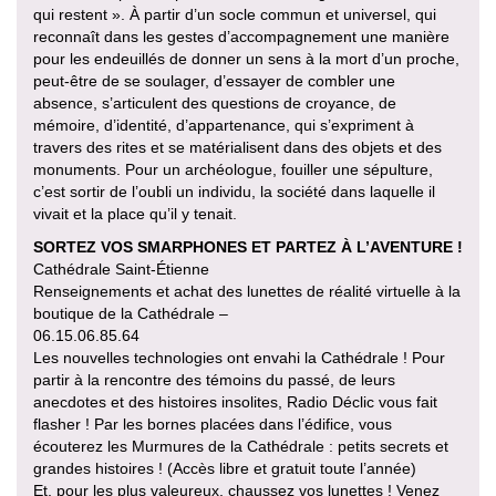
qui restent ». À partir d’un socle commun et universel, qui
reconnaît dans les gestes d’accompagnement une manière
pour les endeuillés de donner un sens à la mort d’un proche,
peut-être de se soulager, d’essayer de combler une
absence, s’articulent des questions de croyance, de
mémoire, d’identité, d’appartenance, qui s’expriment à
travers des rites et se matérialisent dans des objets et des
monuments. Pour un archéologue, fouiller une sépulture,
c’est sortir de l’oubli un individu, la société dans laquelle il
vivait et la place qu’il y tenait.
SORTEZ VOS SMARPHONES ET PARTEZ À L’AVENTURE !
Cathédrale Saint-Étienne
Renseignements et achat des lunettes de réalité virtuelle à la
boutique de la Cathédrale –
06.15.06.85.64
Les nouvelles technologies ont envahi la Cathédrale ! Pour
partir à la rencontre des témoins du passé, de leurs
anecdotes et des histoires insolites, Radio Déclic vous fait
flasher ! Par les bornes placées dans l’édifice, vous
écouterez les Murmures de la Cathédrale : petits secrets et
grandes histoires ! (Accès libre et gratuit toute l’année)
Et, pour les plus valeureux, chaussez vos lunettes ! Venez