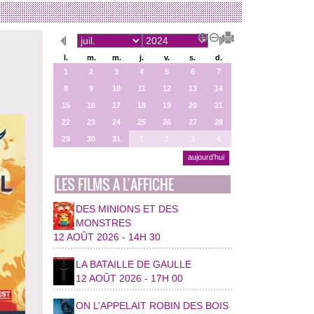
l.
m.
m.
j.
v.
s.
d.
1
2
3
4
5
6
7
8
9
10
11
12
13
14
15
16
17
18
19
20
21
22
23
24
25
26
27
28
29
30
31
1
2
3
4
aujourd’hui
LES FILMS A L’AFFICHE
DES MINIONS ET DES
MONSTRES
12 AOÛT 2026 - 14H 30
LA BATAILLE DE GAULLE
12 AOÛT 2026 - 17H 00
ON L’APPELAIT ROBIN DES BOIS