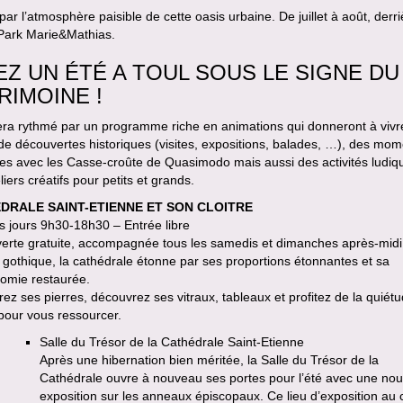
par l’atmosphère paisible de cette oasis urbaine. De juillet à août, derri
 Park Marie&Mathias.
EZ UN ÉTÉ A TOUL SOUS LE SIGNE DU
RIMOINE !
sera rythmé par un programme riche en animations qui donneront à vivr
e découvertes historiques (visites, expositions, balades, …), des mom
res avec les Casse-croûte de Quasimodo mais aussi des activités ludiq
liers créatifs pour petits et grands.
DRALE SAINT-ETIENNE ET SON CLOITRE
s jours 9h30-18h30 – Entrée libre
erte gratuite, accompagnée tous les samedis et dimanches après-midi
gothique, la cathédrale étonne par ses proportions étonnantes et sa
romie restaurée.
ez ses pierres, découvrez ses vitraux, tableaux et profitez de la quiét
 pour vous ressourcer.
Salle du Trésor de la Cathédrale Saint-Etienne
Après une hibernation bien méritée, la Salle du Trésor de la
Cathédrale ouvre à nouveau ses portes pour l’été avec une nou
exposition sur les anneaux épiscopaux. Ce lieu d’exposition au 