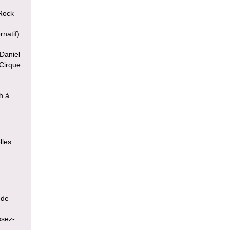
/Rock
rnatif)
Daniel
(Cirque
h à
lles
 de
ssez-