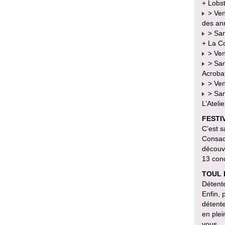
+ Lobst
> Ven
des an
> Same
+ La C
> Ven
> Same
Acroba
> Ven
> Sam
L’Atel
FESTI
C’est s
Consac
découv
13 conc
TOUL 
Détente
Enfin, 
détent
en plei
vous