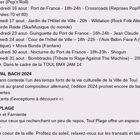
er (Pop’n’Roll)
dredi 16 aout : Port de France - 18h-24h - Crossroads (Reprises Pop
nées 70 et 80)
di 17 aout : Jardin de l’Hôtel de Ville - 20h - Wildation (Rock Folk Alte
orde Raide (Ska/Musique du monde)
dredi 23 aout- Guinguette du Port de France - 18h-24h - Jean Claude 
di 24 aout : Cour de l’hôtel de Ville – 18h -22h - l’Avis Bidon Face A 
tique) + Mova Bunda (Fanfare)
dredi 30 aout : Nocturne du Port de France - 18h-23h - Shogun
edi 31 aout : Bombtracks (Tribute to Rage Against The Machine) – 20
ier. Dans le cadre de la TOUL BMX JAM 14
VAL BACH 2024
ans conteste l’un des temps forts de la vie culturelle de la Ville de Toul.
ré au grand compositeur allemand, l’édition 2024 promet encore de be
ertes.
erts d’exceptions à découvrir
ici
PLAGE
 et Farniente
pour ceux qui recherchent un peu de repos, Toul Plage offre un espace
e
n coeur de la ville. Profitez du soleil, relaxez-vous sur les transats et lai