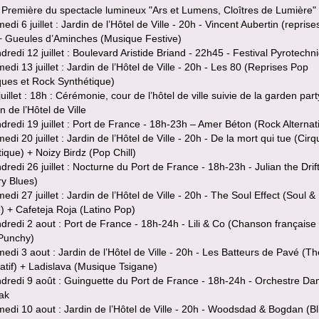
 Première du spectacle lumineux "Ars et Lumens, Cloîtres de Lumière"
di 6 juillet : Jardin de l’Hôtel de Ville - 20h - Vincent Aubertin (reprise
 + Gueules d’Aminches (Musique Festive)
redi 12 juillet : Boulevard Aristide Briand - 22h45 - Festival Pyrotechn
di 13 juillet : Jardin de l’Hôtel de Ville - 20h - Les 80 (Reprises Pop
ques et Rock Synthétique)
uillet : 18h : Cérémonie, cour de l’hôtel de ville suivie de la garden par
in de l’Hôtel de Ville
redi 19 juillet : Port de France - 18h-23h – Amer Béton (Rock Alternati
di 20 juillet : Jardin de l’Hôtel de Ville - 20h - De la mort qui tue (Cirq
ique) + Noizy Birdz (Pop Chill)
redi 26 juillet : Nocturne du Port de France - 18h-23h - Julian the Drif
ry Blues)
di 27 juillet : Jardin de l’Hôtel de Ville - 20h - The Soul Effect (Soul &
 + Cafeteja Roja (Latino Pop)
dredi 2 aout : Port de France - 18h-24h - Lili & Co (Chanson française
Punchy)
di 3 aout : Jardin de l’Hôtel de Ville - 20h - Les Batteurs de Pavé (Th
patif) + Ladislava (Musique Tsigane)
dredi 9 août : Guinguette du Port de France - 18h-24h - Orchestre Da
ak
edi 10 aout : Jardin de l’Hôtel de Ville - 20h - Woodsdad & Bogdan (Bl