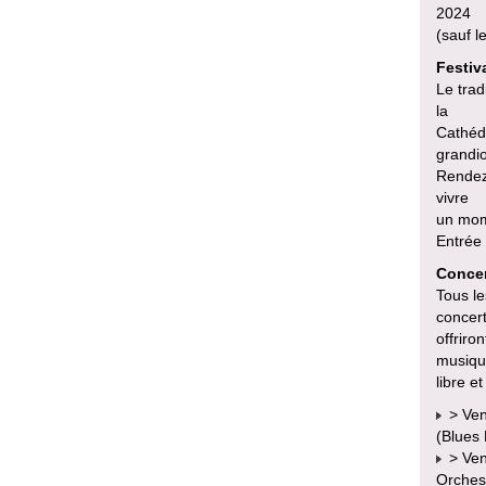
2024
(sauf l
Festiv
Le trad
la
Cathédr
grandio
Rendez-
vivre
un mom
Entrée 
Concer
Tous l
concert
offriro
musique
libre et
> Ven
(Blues
> Vend
Orches