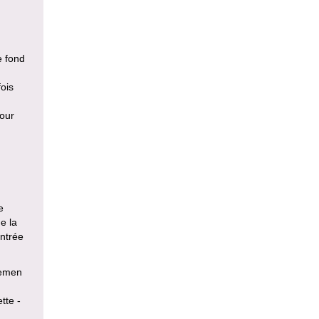
e fond
fois
pour
e
e la
Entrée
semen
tte -