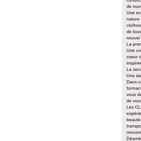
conduct
de nouv
Une exp
nature 
cloître
de tou
nouvel 
La prem
Une cré
coeur 
inspiré
La seco
Une da
Dans ce
formant
vous de
de vous
Les CL
expérie
beauté 
transpo
rencon
Déambul