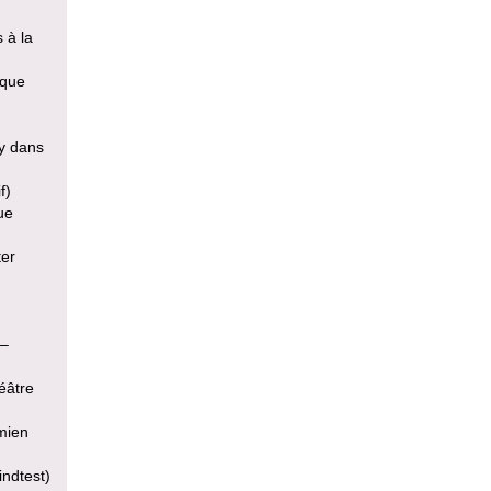
s à la
ique
ty dans
f)
ue
ter
 –
éâtre
mien
indtest)