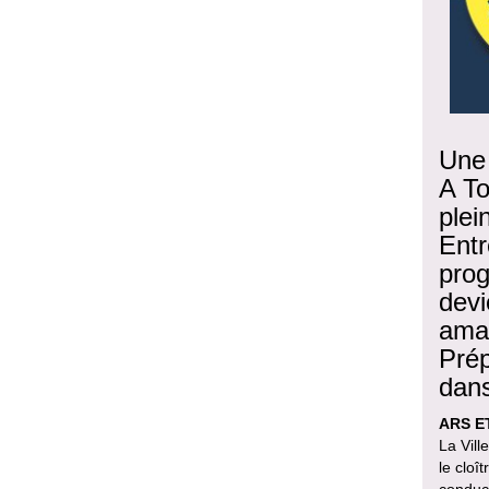
Une 
A To
plei
Entr
prog
devi
amat
Prép
dans
ARS E
La Vill
le cloî