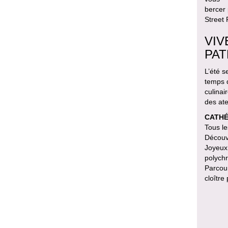
bercer 
Street
VIV
PAT
L’été 
temps d
culinai
des ate
CATHÉ
Tous le
Découv
Joyeux 
polych
Parcour
cloître