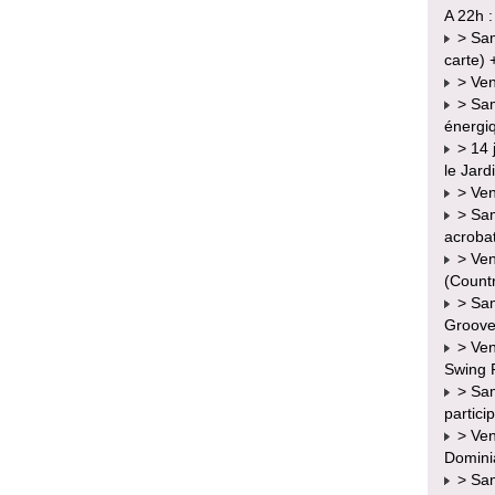
A 22h :
> Same
carte)
> Vend
> Same
énergi
> 14 j
le Jard
> Vend
> Same
acrobat
> Vend
(Count
> Same
Groove)
> Ven
Swing 
> Same
partici
> Ven
Domini
> Sam