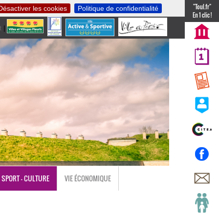
"Toul.fr"
Désactiver les cookies
Politique de confidentialité
En 1 clic !
t
|
nl
SPORT - CULTURE
VIE ÉCONOMIQUE