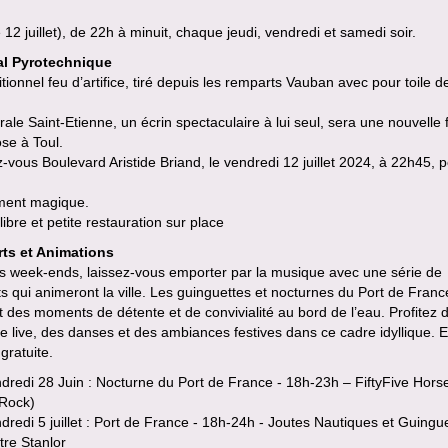
e 12 juillet), de 22h à minuit, chaque jeudi, vendredi et samedi soir.
al Pyrotechnique
itionnel feu d’artifice, tiré depuis les remparts Vauban avec pour toile d
ale Saint-Etienne, un écrin spectaculaire à lui seul, sera une nouvelle 
se à Toul.
vous Boulevard Aristide Briand, le vendredi 12 juillet 2024, à 22h45, 
ent magique.
libre et petite restauration sur place
ts et Animations
es week-ends, laissez-vous emporter par la musique avec une série de
s qui animeront la ville. Les guinguettes et nocturnes du Port de Franc
nt des moments de détente et de convivialité au bord de l’eau. Profitez d
 live, des danses et des ambiances festives dans ce cadre idyllique. 
 gratuite.
dredi 28 Juin : Nocturne du Port de France - 18h-23h – FiftyFive Hor
 Rock)
redi 5 juillet : Port de France - 18h-24h - Joutes Nautiques et Guingue
tre Stanlor