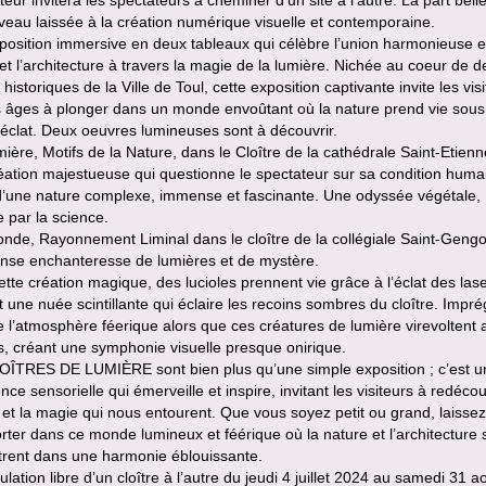
eur invitera les spectateurs à cheminer d’un site à l’autre. La part bell
eau laissée à la création numérique visuelle et contemporaine.
osition immersive en deux tableaux qui célèbre l’union harmonieuse e
et l’architecture à travers la magie de la lumière. Nichée au coeur de 
s historiques de la Ville de Toul, cette exposition captivante invite les vis
s âges à plonger dans un monde envoûtant où la nature prend vie sous
éclat. Deux oeuvres lumineuses sont à découvrir.
ière, Motifs de la Nature, dans le Cloître de la cathédrale Saint-Etienn
ation majestueuse qui questionne le spectateur sur sa condition huma
d’une nature complexe, immense et fascinante. Une odyssée végétale,
e par la science.
nde, Rayonnement Liminal dans le cloître de la collégiale Saint-Gengo
nse enchanteresse de lumières et de mystère.
tte création magique, des lucioles prennent vie grâce à l’éclat des lase
 une nuée scintillante qui éclaire les recoins sombres du cloître. Impr
 l’atmosphère féerique alors que ces créatures de lumière virevoltent 
, créant une symphonie visuelle presque onirique.
OÎTRES DE LUMIÈRE sont bien plus qu’une simple exposition ; c’est u
nce sensorielle qui émerveille et inspire, invitant les visiteurs à redécou
et la magie qui nous entourent. Que vous soyez petit ou grand, laisse
rter dans ce monde lumineux et féérique où la nature et l’architecture 
trent dans une harmonie éblouissante.
ation libre d’un cloître à l’autre du jeudi 4 juillet 2024 au samedi 31 a