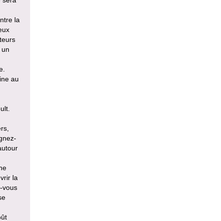
e sera
ntre la
deux
iteurs
 un
e.
ine au
ult.
rs,
égnez-
autour
ne
vrir la
z-vous
se
oût