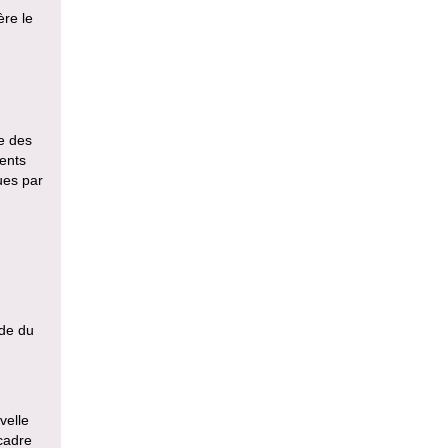
ère le
e des
ents
ues par
ude du
velle
cadre