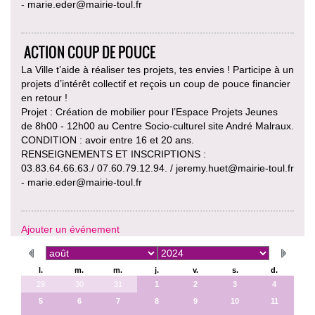
- marie.eder@mairie-toul.fr
ACTION COUP DE POUCE
La Ville t’aide à réaliser tes projets, tes envies ! Participe à un
projets d’intérêt collectif et reçois un coup de pouce financier
en retour !
Projet : Création de mobilier pour l’Espace Projets Jeunes
de 8h00 - 12h00 au Centre Socio-culturel site André Malraux.
CONDITION : avoir entre 16 et 20 ans.
RENSEIGNEMENTS ET INSCRIPTIONS :
03.83.64.66.63./ 07.60.79.12.94. / jeremy.huet@mairie-toul.fr
- marie.eder@mairie-toul.fr
Ajouter un événement
l.
m.
m.
j.
v.
s.
d.
29
30
31
1
2
3
4
5
6
7
8
9
10
11