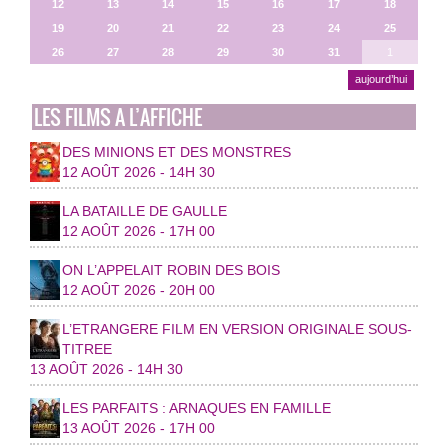
12
13
14
15
16
17
18
19
20
21
22
23
24
25
26
27
28
29
30
31
1
aujourd’hui
LES FILMS A L’AFFICHE
DES MINIONS ET DES MONSTRES
12 AOÛT 2026 - 14H 30
LA BATAILLE DE GAULLE
12 AOÛT 2026 - 17H 00
ON L’APPELAIT ROBIN DES BOIS
12 AOÛT 2026 - 20H 00
L’ETRANGERE FILM EN VERSION ORIGINALE SOUS-
TITREE
13 AOÛT 2026 - 14H 30
LES PARFAITS : ARNAQUES EN FAMILLE
13 AOÛT 2026 - 17H 00