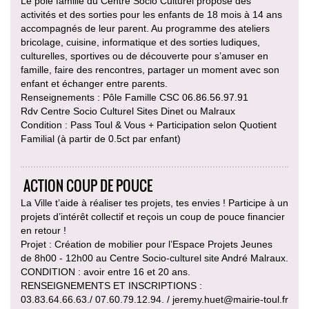
Le pôle famille du Centre Socio Culturel propose des
activités et des sorties pour les enfants de 18 mois à 14 ans
accompagnés de leur parent. Au programme des ateliers
bricolage, cuisine, informatique et des sorties ludiques,
culturelles, sportives ou de découverte pour s’amuser en
famille, faire des rencontres, partager un moment avec son
enfant et échanger entre parents.
Renseignements : Pôle Famille CSC 06.86.56.97.91
Rdv Centre Socio Culturel Sites Dinet ou Malraux
Condition : Pass Toul & Vous + Participation selon Quotient
Familial (à partir de 0.5ct par enfant)
ACTION COUP DE POUCE
La Ville t’aide à réaliser tes projets, tes envies ! Participe à un
projets d’intérêt collectif et reçois un coup de pouce financier
en retour !
Projet : Création de mobilier pour l’Espace Projets Jeunes
de 8h00 - 12h00 au Centre Socio-culturel site André Malraux.
CONDITION : avoir entre 16 et 20 ans.
RENSEIGNEMENTS ET INSCRIPTIONS :
03.83.64.66.63./ 07.60.79.12.94. / jeremy.huet@mairie-toul.fr