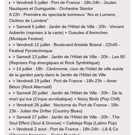
> Vendredi 5 juillet : Port de France - 18h-24h - Joutes
Nautiques et Guinguette - Orchestre Stanlor
A 22h : Première du spectacle lumineux "Ars et Lumens,
Cloîtres de Lumière"
> Samedi 6 juillet : Jardin de l’Hôtel de Ville - 20h - Vincent
Aubertin (reprises à la carte) + Gueules d’Aminches
(Musique Festive)
> Vendredi 12 juillet : Boulevard Aristide Briand - 22h45 -
Festival Pyrotechnique
> Samedi 13 juillet : Jardin de l’Hôtel de Ville - 20h - Les 80
(Reprises Pop énergiques et Rock Synthétique)
> 14 juillet : 18h : Cérémonie, cour de l’hôtel de ville suivie
de la garden party dans le Jardin de l’Hôtel de Ville
> Vendredi 19 juillet : Port de France - 18h-23h – Amer
Béton (Rock Alternatif)
> Samedi 20 juillet : Jardin de l’Hôtel de Ville - 20h - De la
mort qui tue (Cirque acrobatique) + Noizy Birdz (Pop Chill)
> Vendredi 26 juillet : Nocturne du Port de France - 18h-
23h - Julian the Drifter (Country Blues)
> Samedi 27 juillet : Jardin de l’Hôtel de Ville - 20h - The
Soul Effect (Soul & Groove) + Cafeteja Roja (Latino Pop)
> Vendredi 2 aout : Port de France - 18h-24h - Lili & Co
(Chanson française – Swing Punchy)