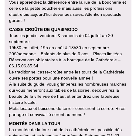
Vous apprendrez la différence entre la rue de la boucherie et
celle de la petite boucherie mais aussi les professions
d’autrefois aujourd’hui devenues rares. Attention spectacle
garanti !
CASSE-CROÛTE DE QUASIMODO
Tous les jeudis, vendredi & samedis du 04 juillet au 20
septembre
19h30 en juillet, 19h en août & 18h30 en septembre
20€/personne – Enfants de plus de 6 ans – Places limitées
Réservations obligatoires à la boutique de la Cathédrale –
06.15.06.85.64
Le traditionnel casse-croûte entre les tours de la Cathédrale
ouvre ses portes pour une nouvelle année !
A la suite du guide, vous grimperez les nombreuses marches
qui vous mèneront aux tables de la soirée, découvrirez la
beauté de la ville vue de haut et entendrez une fabuleuse
histoire locale.
Mets locaux et boissons de terroir concluront la soirée. Rires,
partage et convivialité seront au menu !
MONTÉE DANS LA TOUR
La montée de la tour sud de la cathédrale est possible dès
aujourd’hui et ce jusqu’au Journées du Patrimoine (21-22