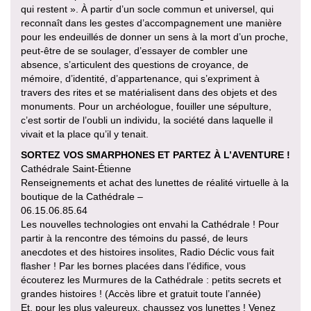
qui restent ». À partir d’un socle commun et universel, qui
reconnaît dans les gestes d’accompagnement une manière
pour les endeuillés de donner un sens à la mort d’un proche,
peut-être de se soulager, d’essayer de combler une
absence, s’articulent des questions de croyance, de
mémoire, d’identité, d’appartenance, qui s’expriment à
travers des rites et se matérialisent dans des objets et des
monuments. Pour un archéologue, fouiller une sépulture,
c’est sortir de l’oubli un individu, la société dans laquelle il
vivait et la place qu’il y tenait.
SORTEZ VOS SMARPHONES ET PARTEZ À L’AVENTURE !
Cathédrale Saint-Étienne
Renseignements et achat des lunettes de réalité virtuelle à la
boutique de la Cathédrale –
06.15.06.85.64
Les nouvelles technologies ont envahi la Cathédrale ! Pour
partir à la rencontre des témoins du passé, de leurs
anecdotes et des histoires insolites, Radio Déclic vous fait
flasher ! Par les bornes placées dans l’édifice, vous
écouterez les Murmures de la Cathédrale : petits secrets et
grandes histoires ! (Accès libre et gratuit toute l’année)
Et, pour les plus valeureux, chaussez vos lunettes ! Venez