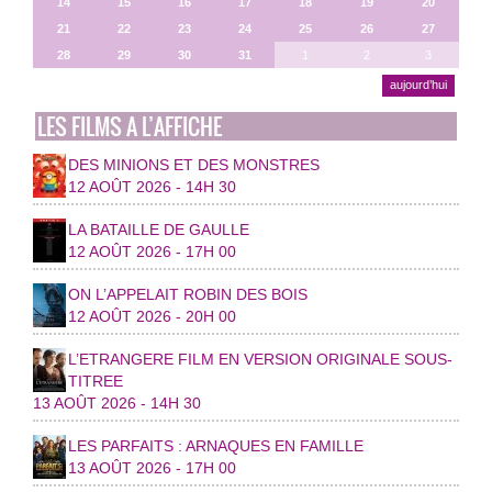
14
15
16
17
18
19
20
21
22
23
24
25
26
27
28
29
30
31
1
2
3
aujourd’hui
LES FILMS A L’AFFICHE
DES MINIONS ET DES MONSTRES
12 AOÛT 2026 - 14H 30
LA BATAILLE DE GAULLE
12 AOÛT 2026 - 17H 00
ON L’APPELAIT ROBIN DES BOIS
12 AOÛT 2026 - 20H 00
L’ETRANGERE FILM EN VERSION ORIGINALE SOUS-
TITREE
13 AOÛT 2026 - 14H 30
LES PARFAITS : ARNAQUES EN FAMILLE
13 AOÛT 2026 - 17H 00