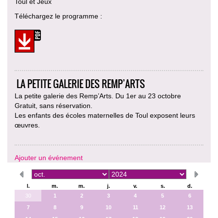
Toul et Jeux
Téléchargez le programme :
LA PETITE GALERIE DES REMP’ARTS
La petite galerie des Remp’Arts. Du 1er au 23 octobre
Gratuit, sans réservation.
Les enfants des écoles maternelles de Toul exposent leurs
œuvres.
Ajouter un événement
l.
m.
m.
j.
v.
s.
d.
30
1
2
3
4
5
6
7
8
9
10
11
12
13