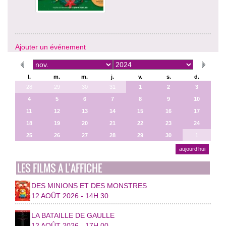
Ajouter un événement
l.
m.
m.
j.
v.
s.
d.
28
29
30
31
1
2
3
4
5
6
7
8
9
10
11
12
13
14
15
16
17
18
19
20
21
22
23
24
25
26
27
28
29
30
1
aujourd’hui
LES FILMS A L’AFFICHE
DES MINIONS ET DES MONSTRES
12 AOÛT 2026 - 14H 30
LA BATAILLE DE GAULLE
12 AOÛT 2026 - 17H 00