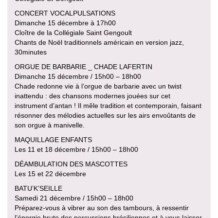
CONCERT VOCALPULSATIONS
Dimanche 15 décembre à 17h00
Cloître de la Collégiale Saint Gengoult
Chants de Noël traditionnels américain en version jazz,
30minutes
ORGUE DE BARBARIE _ CHADE LAFERTIN
Dimanche 15 décembre / 15h00 – 18h00
Chade redonne vie à l’orgue de barbarie avec un twist
inattendu : des chansons modernes jouées sur cet
instrument d’antan ! Il mêle tradition et contemporain, faisant
résonner des mélodies actuelles sur les airs envoûtants de
son orgue à manivelle.
MAQUILLAGE ENFANTS
Les 11 et 18 décembre / 15h00 – 18h00
DÉAMBULATION DES MASCOTTES
Les 15 et 22 décembre
BATU’K’SEILLE
Samedi 21 décembre / 15h00 – 18h00
Préparez-vous à vibrer au son des tambours, à ressentir
l’énergie brute des percussions brésiliennes et à vous laisser