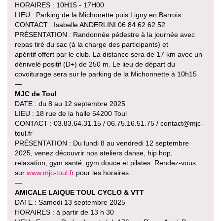
HORAIRES : 10H15 - 17H00
LIEU : Parking de la Michonette puis Ligny en Barrois
CONTACT : Isabelle ANDERLINI 06 84 62 62 52
PRÉSENTATION : Randonnée pédestre à la journée avec
repas tiré du sac (à la charge des participants) et
apéritif offert par le club. La distance sera de 17 km avec un
dénivelé positif (D+) de 250 m. Le lieu de départ du
covoiturage sera sur le parking de la Michonnette à 10h15
—
MJC de Toul
DATE : du 8 au 12 septembre 2025
LIEU : 18 rue de la halle 54200 Toul
CONTACT : 03.83.64.31.15 / 06.75.16.51.75 / contact@mjc-
toul.fr
PRÉSENTATION : Du lundi 8 au vendredi 12 septembre
2025, venez découvrir nos ateliers danse, hip hop,
relaxation, gym santé, gym douce et pilates. Rendez-vous
sur
www.mjc-toul.fr
pour les horaires.
—
AMICALE LAIQUE TOUL CYCLO & VTT
DATE : Samedi 13 septembre 2025
HORAIRES : à partir de 13 h 30