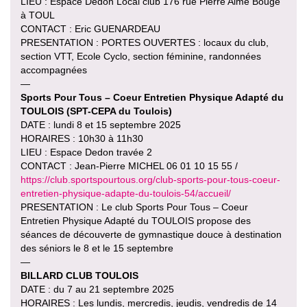
LIEU : Espace Dedon Local club 176 rue Pierre Aimé Bouge
à TOUL
CONTACT : Eric GUENARDEAU
PRESENTATION : PORTES OUVERTES : locaux du club,
section VTT, Ecole Cyclo, section féminine, randonnées
accompagnées
—
Sports Pour Tous – Coeur Entretien Physique Adapté du
TOULOIS (SPT-CEPA du Toulois)
DATE : lundi 8 et 15 septembre 2025
HORAIRES : 10h30 à 11h30
LIEU : Espace Dedon travée 2
CONTACT : Jean-Pierre MICHEL 06 01 10 15 55 /
https://club.sportspourtous.org/club-sports-pour-tous-coeur-
entretien-physique-adapte-du-toulois-54/accueil/
PRESENTATION : Le club Sports Pour Tous – Coeur
Entretien Physique Adapté du TOULOIS propose des
séances de découverte de gymnastique douce à destination
des séniors le 8 et le 15 septembre
—
BILLARD CLUB TOULOIS
DATE : du 7 au 21 septembre 2025
HORAIRES : Les lundis, mercredis, jeudis, vendredis de 14