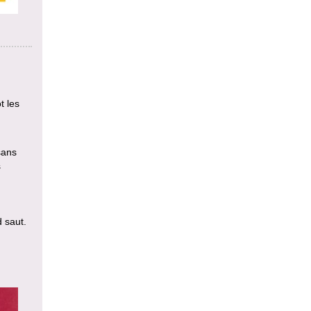
t les
sans
s
d saut.