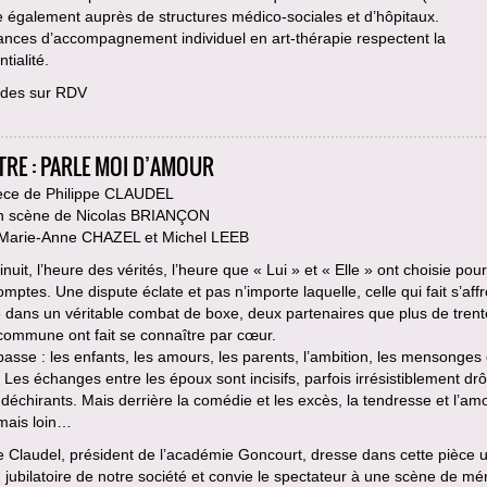
le également auprès de structures médico-sociales et d’hôpitaux.
ances d’accompagnement individuel en art-thérapie respectent la
tialité.
des sur RDV
TRE : PARLE MOI D’AMOUR
èce de Philippe CLAUDEL
n scène de Nicolas BRIANÇON
 Marie-Anne CHAZEL et Michel LEEB
minuit, l’heure des vérités, l’heure que « Lui » et « Elle » ont choisie pour
omptes. Une dispute éclate et pas n’importe laquelle, celle qui fait s’affr
dans un véritable combat de boxe, deux partenaires que plus de trent
commune ont fait se connaître par cœur.
passe : les enfants, les amours, les parents, l’ambition, les mensonges 
. Les échanges entre les époux sont incisifs, parfois irrésistiblement drô
 déchirants. Mais derrière la comédie et les excès, la tendresse et l’am
amais loin…
e Claudel, président de l’académie Goncourt, dresse dans cette pièce 
 jubilatoire de notre société et convie le spectateur à une scène de m