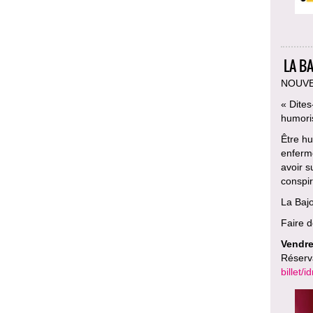
LA B
NOUVE
« Dites
humoris
Être hu
enferm
avoir s
conspir
La Bajo
Faire d
Vendre
Réserv
billet/