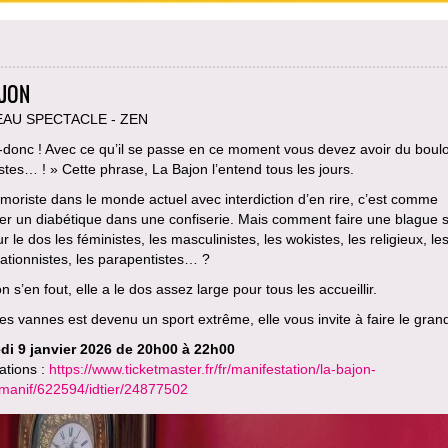
AJON
AU SPECTACLE - ZEN
-donc ! Avec ce qu’il se passe en ce moment vous devez avoir du boulo
tes… ! » Cette phrase, La Bajon l’entend tous les jours.
moriste dans le monde actuel avec interdiction d’en rire, c’est comme
er un diabétique dans une confiserie. Mais comment faire une blague 
ur le dos les féministes, les masculinistes, les wokistes, les religieux, le
ationnistes, les parapentistes… ?
n s’en fout, elle a le dos assez large pour tous les accueillir.
es vannes est devenu un sport extrême, elle vous invite à faire le gran
di 9 janvier 2026 de 20h00 à 22h00
ations :
https://www.ticketmaster.fr/fr/manifestation/la-bajon-
idmanif/622594/idtier/24877502