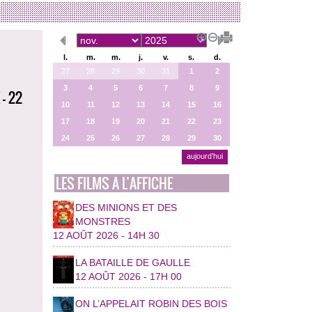
l.
m.
m.
j.
v.
s.
d.
27
28
29
30
31
1
2
3
4
5
6
7
8
9
- 22
10
11
12
13
14
15
16
17
18
19
20
21
22
23
24
25
26
27
28
29
30
aujourd’hui
LES FILMS A L’AFFICHE
DES MINIONS ET DES
MONSTRES
12 AOÛT 2026 - 14H 30
LA BATAILLE DE GAULLE
12 AOÛT 2026 - 17H 00
ON L’APPELAIT ROBIN DES BOIS