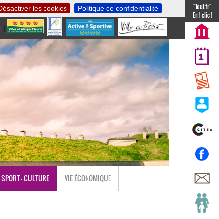
"Toul.fr"
Désactiver les cookies
Politique de confidentialité
En 1 clic !
t
|
nl
SPORT - CULTURE
VIE ÉCONOMIQUE