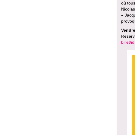
où tous
Nicolas
« Jacqu
provoqu
Vendre
Réserv
billet/