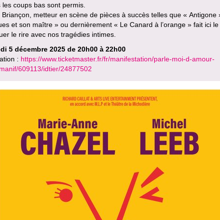
 les coups bas sont permis.
 Briançon, metteur en scène de pièces à succès telles que « Antigone 
es et son maître » ou dernièrement « Le Canard à l’orange » fait ici le
er le rire avec nos tragédies intimes.
di 5 décembre 2025 de 20h00 à 22h00
ation :
https://www.ticketmaster.fr/fr/manifestation/parle-moi-d-amour-
idmanif/609113/idtier/24877502