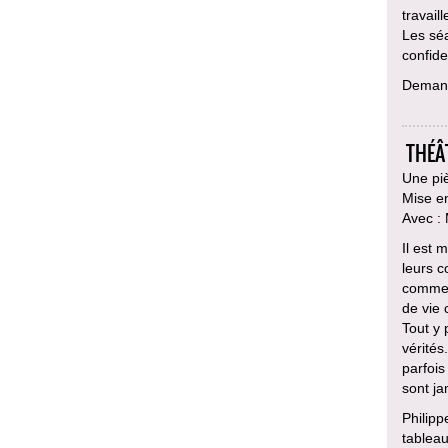
travail
Les sé
confiden
Deman
THÉÂ
Une pi
Mise e
Avec :
Il est 
leurs c
comme 
de vie 
Tout y 
vérités
parfois
sont j
Philipp
tableau