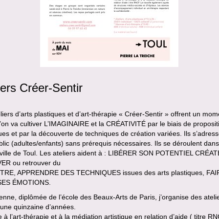
iers Créer-Sentir
liers d’arts plastiques et d’art-thérapie « Créer-Sentir » offrent un mom
l’on va cultiver L’IMAGINAIRE et la CRÉATIVITÉ par le biais de proposit
ques et par la découverte de techniques de création variées. Ils s’adres
blic (adultes/enfants) sans prérequis nécessaires. Ils se déroulent dans
-ville de Toul. Les ateliers aident à : LIBÉRER SON POTENTIEL CRÉA
R ou retrouver du
TRE, APPRENDRE DES TECHNIQUES issues des arts plastiques, FAI
SES ÉMOTIONS.
ienne, diplômée de l’école des Beaux-Arts de Paris, j’organise des ateli
 une quinzaine d’années.
à l’art-thérapie et à la médiation artistique en relation d’aide ( titre RN