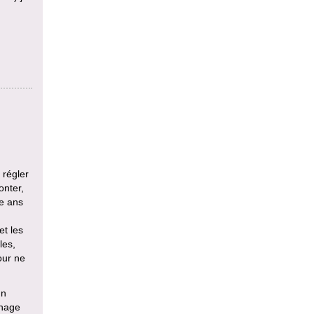
 régler
onter,
e ans
et les
les,
our ne
un
énage