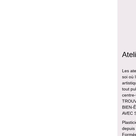
Atel
Les ate
soi où 
artisti
tout pu
centre
TROUVE
BIEN-Ê
AVEC 
Plastic
depuis
Formée 