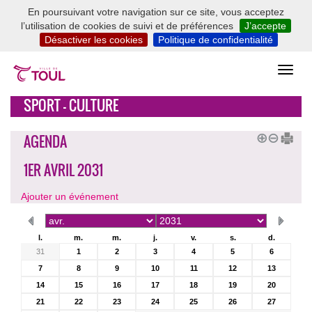
En poursuivant votre navigation sur ce site, vous acceptez
l’utilisation de cookies de suivi et de préférences
J’accepte
Désactiver les cookies
Politique de confidentialité
SPORT - CULTURE
AGENDA
1ER AVRIL 2031
Ajouter un événement
l.
m.
m.
j.
v.
s.
d.
31
1
2
3
4
5
6
7
8
9
10
11
12
13
14
15
16
17
18
19
20
21
22
23
24
25
26
27