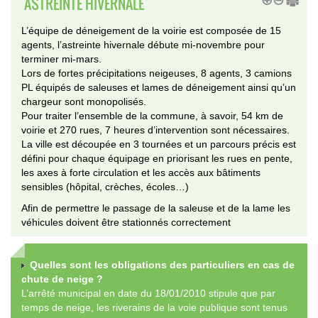
ASTREINTE HIVERNALE
L’équipe de déneigement de la voirie est composée de 15
agents, l’astreinte hivernale débute mi-novembre pour
terminer mi-mars.
Lors de fortes précipitations neigeuses, 8 agents, 3 camions
PL équipés de saleuses et lames de déneigement ainsi qu’un
chargeur sont monopolisés.
Pour traiter l’ensemble de la commune, à savoir, 54 km de
voirie et 270 rues, 7 heures d’intervention sont nécessaires.
La ville est découpée en 3 tournées et un parcours précis est
défini pour chaque équipage en priorisant les rues en pente,
les axes à forte circulation et les accès aux bâtiments
sensibles (hôpital, crèches, écoles…)
Afin de permettre le passage de la saleuse et de la lame les
véhicules doivent être stationnés correctement
Quelles sont les obligations des particuliers en cas de
chute de neige ?
L’arrêté municipal en date du 18/01/2010 stipule que par
temps de neige, les riverains de la voie publique sont tenus