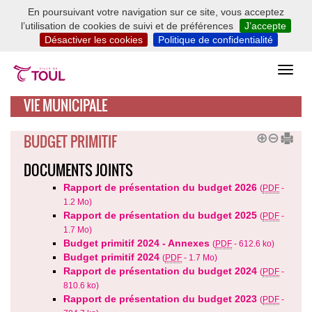
En poursuivant votre navigation sur ce site, vous acceptez
l’utilisation de cookies de suivi et de préférences
J’accepte
Désactiver les cookies
Politique de confidentialité
VIE MUNICIPALE
BUDGET PRIMITIF
DOCUMENTS JOINTS
Rapport de présentation du budget 2026
(
PDF
-
1.2 Mo
)
Rapport de présentation du budget 2025
(
PDF
-
1.7 Mo
)
Budget primitif 2024 - Annexes
(
PDF
-
612.6 ko
)
Budget primitif 2024
(
PDF
-
1.7 Mo
)
Rapport de présentation du budget 2024
(
PDF
-
810.6 ko
)
Rapport de présentation du budget 2023
(
PDF
-