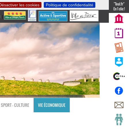
"Toul.fr"
Désactiver les cookies
Politique de confidentialité
En 1 clic !
t
|
nl
SPORT - CULTURE
VIE ÉCONOMIQUE