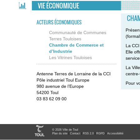
VIE ÉCONOMIQUE
CHAM
ACTEURS ÉCONOMIQUES
Présent
Communauté de Communes
(formal
Terres Touloises
Chambre de Commerce et
La CCI 
d’Industrie
Elle of
Les Vitrines Touloises
service
La Vill
Antenne Terres de Lorraine de la CCI
centre-
Pôle industriel Toul Europe
Pour v
980 avenue de l’Europe
54200 Toul
03 83 62 09 00
© 2026 Ville de Toul
Plan du site
|
Contact
|
RSS 2.0
|
RGPD
|
Accessibilité