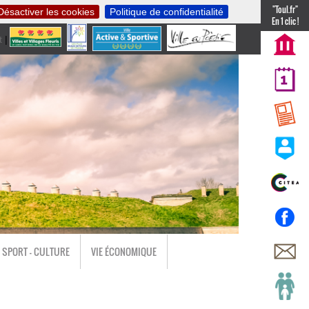
"Toul.fr"
Désactiver les cookies
Politique de confidentialité
En 1 clic !
t
|
nl
SPORT - CULTURE
VIE ÉCONOMIQUE