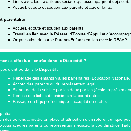
Liens avec les travailleurs sociaux qui accompagnent déjà certai
Accueil, écoute et soutien aux parents et aux enfants.
t parentalité :
Accueil, écoute et soutien aux parents.
Travail en lien avec le Réseau d’Ecoute d’Appui et d’Accomp
Organisation de sortie Parents/Enfants en lien avec le REAAP.
ent s’effectue l’entrée dans le Dispositif ?
pes d’entrée dans le Dispositif :
Repérage des enfants via les partenaires (Education Nationale, 
Accord des parents ou du représentant légal
Signature de la saisine par les deux parties (école, représentant 
Remise des fiches de saisines à la coordinatrice
Passage en Equipe Technique : acceptation / refus
ptation :
ion des actions à mettre en place et attribution d’un référent unique po
vous avec les parents ou représentants légaux, la coordinatrice, l’adulte 
ent).