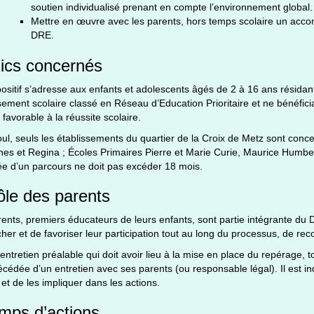
soutien individualisé prenant en compte l’environnement global.
Mettre en œuvre avec les parents, hors temps scolaire un acc
DRE.
ics concernés
ositif s’adresse aux enfants et adolescents âgés de 2 à 16 ans résida
sement scolaire classé en Réseau d’Education Prioritaire et ne bénéfici
l favorable à la réussite scolaire.
ul, seuls les établissements du quartier de la Croix de Metz sont conc
nes et Regina ; Écoles Primaires Pierre et Marie Curie, Maurice Humber
e d’un parcours ne doit pas excéder 18 mois.
ôle des parents
ents, premiers éducateurs de leurs enfants, sont partie intégrante du Di
her et de favoriser leur participation tout au long du processus, de rec
’entretien préalable qui doit avoir lieu à la mise en place du repérage, 
écédée d’un entretien avec ses parents (ou responsable légal). Il est in
et de les impliquer dans les actions.
mps d’actions