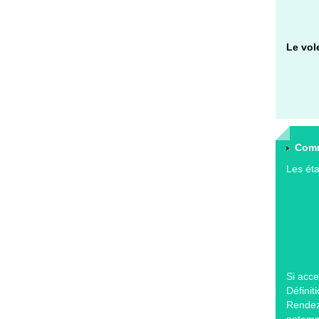
Le vole
Comm
Les éta
Si acce
Définit
Rendez-
notamm