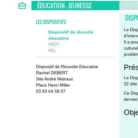
ÉDUCATION - JEUNESSE
DISP
LES DISPOSITIFS
Le Disp
Dispositif de réussite
d’inter
éducative
Il a po
PEDT
culture
PEL
problé
Prés
Dispositif de Réussite Educative
Rachel DEBERT
Le Disp
Site André Malraux
32 dite
Place Henri Miller
03 83 64 58 07
Ce Disp
dernier
Obje