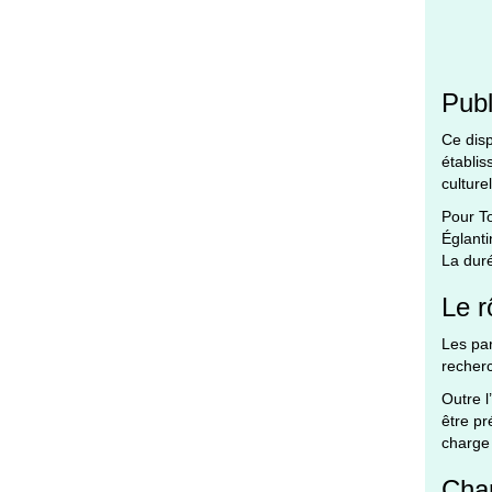
Publ
Ce disp
établis
culture
Pour To
Églanti
La duré
Le r
Les par
recherc
Outre l
être pr
charge 
Cha