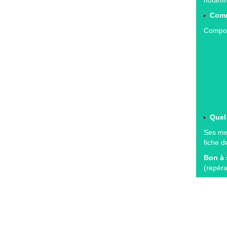
Comm
Composé
Quel
Ses mem
fiche d
Bon à 
(repéra