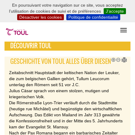
En poursuivant votre navigation sur ce site, vous acceptez
l’utilisation de cookies de suivi et de préférences
J’accepte
Désactiver les cookies
Politique de confidentialité
DÉCOUVRIR TOUL
GESCHICHTE VON TOUL ALLES ÜBER DIESEN
Zeitabschnitt Hauptstadt der keltischen Nation der Leuker,
die zum belgischen Gallien gehört, Tullum Leucorum
unterlag den Römern seit 51 vor J.C.
Julius Cäsar sprach von einem stolzen, mutigen und
kriegerischen Volk.
Die Römerstraße Lyon-Trier verläuft durch die Stadtmitte
(heutige rue Michâtel) und begünstigte den wirtschaftlichen
Aufschwung. Das Edikt von Mailand im Jahr 313 gewährte
die Konfessionsfreiheit und in der Mitte des 5. Jahrhunderts
kam der Evangelist St. Mansuy.
Nach der Pax Romana begann ein barbarisches Zeitalter