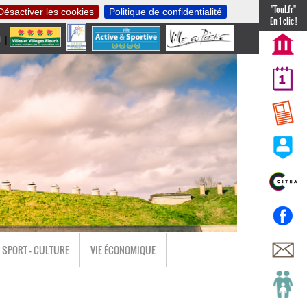
"Toul.fr"
Désactiver les cookies
Politique de confidentialité
En 1 clic !
t
|
nl
SPORT - CULTURE
VIE ÉCONOMIQUE