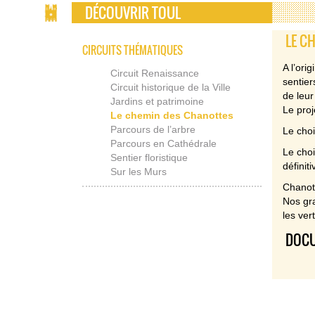
DÉCOUVRIR TOUL
LE C
CIRCUITS THÉMATIQUES
A l’ori
Circuit Renaissance
sentier
Circuit historique de la Ville
de leur
Jardins et patrimoine
Le proj
Le chemin des Chanottes
Parcours de l’arbre
Le choi
Parcours en Cathédrale
Le choi
Sentier floristique
définit
Sur les Murs
Chanott
Nos gra
les ver
DOCU