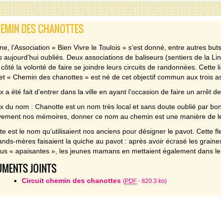
HEMIN DES CHANOTTES
gine, l’Association « Bien Vivre le Toulois » s’est donné, entre autres bu
s aujourd’hui oubliés. Deux associations de baliseurs (sentiers de la Li
 côté la volonté de faire se joindre leurs circuits de randonnées. Cette li
et « Chemin des chanottes » est né de cet objectif commun aux trois as
x a été fait d’entrer dans la ville en ayant l’occasion de faire un arrê
x du nom : Chanotte est un nom très local et sans doute oublié par bon
ivement nos mémoires, donner ce nom au chemin est une manière de le f
e est le nom qu’utilisaient nos anciens pour désigner le pavot. Cette fleur
nds-mères faisaient la quiche au pavot : après avoir écrasé les graines
tus « apaisantes », les jeunes mamans en mettaient également dans le
MENTS JOINTS
Circuit chemin des chanottes
(
PDF
-
820.3 ko
)