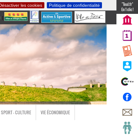
"Toul.fr"
Désactiver les cookies
Politique de confidentialité
En 1 clic !
t
|
nl
SPORT - CULTURE
VIE ÉCONOMIQUE