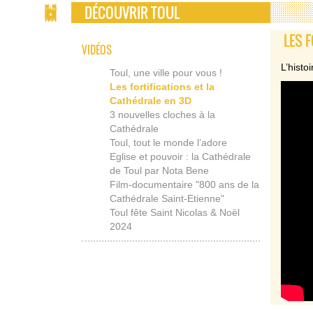
DÉCOUVRIR TOUL
LES 
VIDÉOS
L’histo
Toul, une ville pour vous !
Les fortifications et la
Cathédrale en 3D
3 nouvelles cloches à la
Cathédrale
Toul, tout le monde l’adore
Eglise et pouvoir : la Cathédrale
de Toul par Nota Bene
Film-documentaire "800 ans de la
Cathédrale Saint-Etienne"
Toul fête Saint Nicolas & Noël
2024