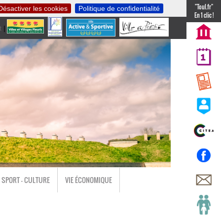
"Toul.fr"
Désactiver les cookies
Politique de confidentialité
En 1 clic !
t
|
nl
SPORT - CULTURE
VIE ÉCONOMIQUE