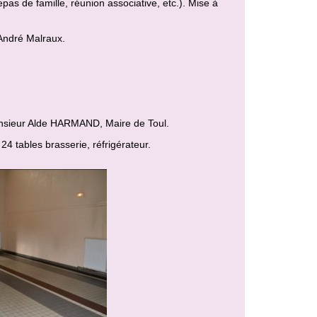
epas de famille, réunion associative, etc.). Mise à
 André Malraux.
Monsieur Alde HARMAND, Maire de Toul.
4 tables brasserie, réfrigérateur.