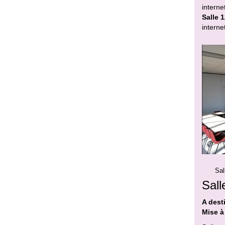
interne
Salle 
interne
Sal
Sall
A dest
Mise à