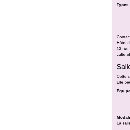
Types 
Contact
Hôtel d
13 rue
culture
Sall
Cette s
Elle pe
Equipe
Modali
La sall