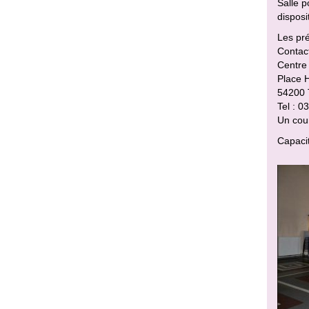
Salle p
disposi
Les pré
Contact
Centre 
Place H
54200
Tel : 
Un cou
Capacit