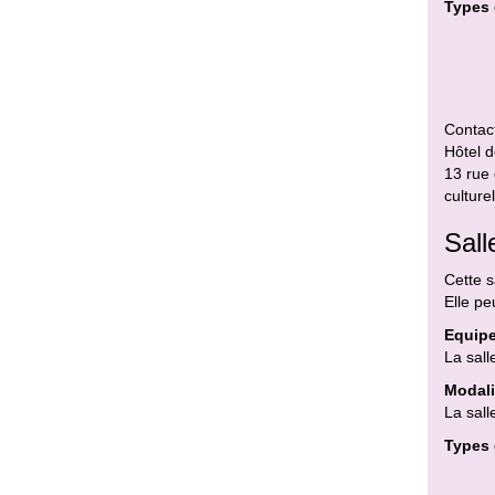
Types 
Contact
Hôtel d
13 rue
culture
Sall
Cette s
Elle pe
Equipe
La sall
Modali
La sall
Types 