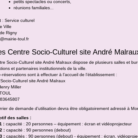
petits spectacles ou concerts,
réunions familiales...
 : Service culturel
e Ville
 de Rigny
l@mairie-toul.fr
es Centre Socio-Culturel site André Malrau
re Socio-Culturel site André Malraux dispose de plusieurs salles et bu
tions et partenaires institutionnels de la ville.
-réservations sont à effectuer à l’accueil de l’établissement :
Socio-Culturel site André Malraux
enry Miller
 TOUL
0383645807
rrier de demande d’utilisation devra être obligatoirement adressé à 
tif des salles :
1 :
capacité : 20 personnes – équipement : écran et vidéoprojecteur
2 :
capacité : 90 personnes (debout)
3 :
capacités : 90 personnes (debout) - équipement : écran, vidéoproje