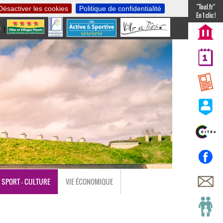
"Toul.fr"
Désactiver les cookies
Politique de confidentialité
En 1 clic !
t
|
nl
SPORT - CULTURE
VIE ÉCONOMIQUE