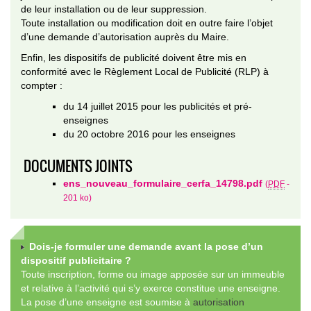
de leur installation ou de leur suppression.
Toute installation ou modification doit en outre faire l’objet
d’une demande d’autorisation auprès du Maire.
Enfin, les dispositifs de publicité doivent être mis en
conformité avec le Règlement Local de Publicité (RLP) à
compter :
du 14 juillet 2015 pour les publicités et pré-
enseignes
du 20 octobre 2016 pour les enseignes
DOCUMENTS JOINTS
ens_nouveau_formulaire_cerfa_14798.pdf
(
PDF
-
201 ko
)
Dois-je formuler une demande avant la pose d’un
dispositif publicitaire ?
Toute inscription, forme ou image apposée sur un immeuble
et relative à l’activité qui s’y exerce constitue une enseigne.
La pose d’une enseigne est soumise à
autorisation