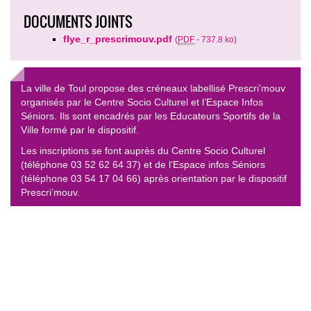
DOCUMENTS JOINTS
flye_r_prescrimouv.pdf
(
PDF
-
737.8 ko
)
La ville de Toul propose des créneaux labellisé Prescri’mouv
organisés par le Centre Socio Culturel et l’Espace Infos
Séniors. Ils sont encadrés par les Educateurs Sportifs de la
Ville formé par le dispositif.
Les inscriptions se font auprès du Centre Socio Culturel
(téléphone 03 52 62 64 37) et de l’Espace infos Séniors
(téléphone 03 54 17 04 66) après orientation par le dispositif
Prescri’mouv.
© 2026 Ville de Toul
Plan du site
|
Contact
|
RSS 2.0
|
RGPD
|