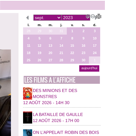
l.
m.
m.
j.
v.
s.
d.
28
29
30
31
1
2
3
4
5
6
7
8
9
10
11
12
13
14
15
16
17
18
19
20
21
22
23
24
25
26
27
28
29
30
1
aujourd’hui
LES FILMS A L’AFFICHE
DES MINIONS ET DES
MONSTRES
12 AOÛT 2026 - 14H 30
LA BATAILLE DE GAULLE
12 AOÛT 2026 - 17H 00
ON L’APPELAIT ROBIN DES BOIS