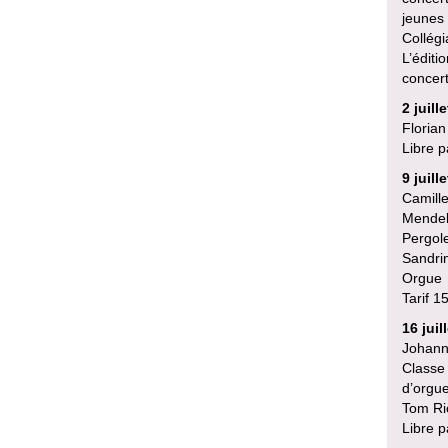
jeunes 
Collégi
L’éditi
concert
2 juil
Florian
Libre p
9 juill
Camill
Mendel
Pergol
Sandrin
Orgue
Tarif 15
16 juil
Johann
Classe
d’orgue
Tom Ri
Libre p