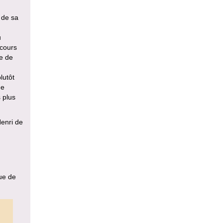
s de sa
u
 cours
ge de
lutôt
de
 plus
Henri de
que de