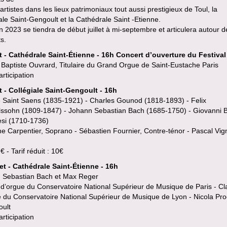
artistes dans les lieux patrimoniaux tout aussi prestigieux de Toul, la
ale Saint-Gengoult et la Cathédrale Saint -Etienne.
on 2023 se tiendra de début juillet à mi-septembre et articulera autour 
s.
let - Cathédrale Saint-Étienne - 16h Concert d’ouverture du Festival
 Baptiste Ouvrard, Titulaire du Grand Orgue de Saint-Eustache Paris
articipation
et - Collégiale Saint-Gengoult - 16h
e Saint Saens (1835-1921) - Charles Gounod (1818-1893) - Felix
ssohn (1809-1847) - Johann Sebastian Bach (1685-1750) - Giovanni Ba
esi (1710-1736)
e Carpentier, Soprano - Sébastien Fournier, Contre-ténor - Pascal Vig
€ - Tarif réduit : 10€
let - Cathédrale Saint-Étienne - 16h
 Sebastian Bach et Max Reger
 d’orgue du Conservatoire National Supérieur de Musique de Paris - Cl
 du Conservatoire National Supérieur de Musique de Lyon - Nicola Pro
oult
articipation