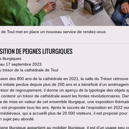
e de Toul met en place un nouveau service de rendez-vous
SITION DE PEIGNES LITURGIQUES
 liturgiques
n au 17 septembre 2023
u trésor de la cathédrale de Toul
asion des 800 ans de la cathédrale en 2021, la salle du Trésor retrouve
n initiale perdue depuis plus de 200 ans et a bénéficié d’un aménagem
Trésor de regroupement, il donne un aperçu de la typologie des objets 
 contenir un trésor de cathédrale avant les fontes révolutionnaires. Dan
ue de mise en valeur de cet ensemble liturgique, une exposition thémat
e est proposée tous les ans. Après le succès de l’exposition en 2022 sur
édiévaux, qui a accueilli plus de 20 000 visiteurs, il est proposé pour 
n sujet peu abordé.
eigne liturgique appartient au mobilier liturgique, il est d’un usage peu 