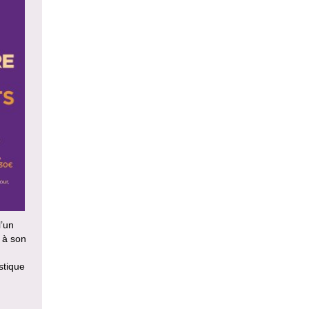
l’un
 à son
stique