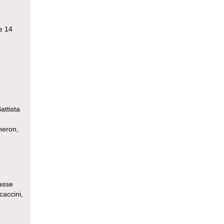
de 14
ttista
neron,
asse
caccini,