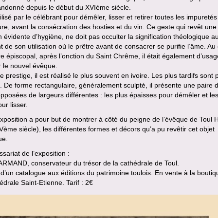
andonné depuis le début du XVIème siècle.
utilisé par le célébrant pour démêler, lisser et retirer toutes les impureté
re, avant la consécration des hosties et du vin. Ce geste qui revêt une
n évidente d’hygiène, ne doit pas occulter la signification théologique a
de son utilisation où le prêtre avant de consacrer se purifie l’âme. Au
e épiscopal, après l’onction du Saint Chrême, il était également d’usa
 le nouvel évêque.
e prestige, il est réalisé le plus souvent en ivoire. Les plus tardifs sont p
. De forme rectangulaire, généralement sculpté, il présente une paire 
pposées de largeurs différentes : les plus épaisses pour démêler et les
ur lisser.
xposition a pour but de montrer à côté du peigne de l’évêque de Toul 
XVème siècle), les différentes formes et décors qu’a pu revêtir cet objet
ue.
ariat de l’exposition :
ARMAND, conservateur du trésor de la cathédrale de Toul.
 d’un catalogue aux éditions du patrimoine toulois. En vente à la bouti
édrale Saint-Etienne. Tarif : 2€