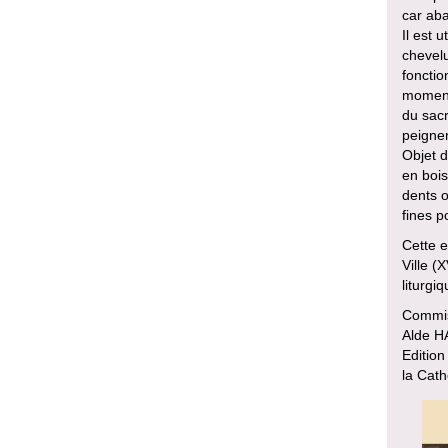
car ab
Il est 
chevelu
fonctio
moment 
du sacr
peigner
Objet d
en bois
dents o
fines po
Cette e
Ville (
liturgiq
Commiss
Alde H
Edition
la Cath