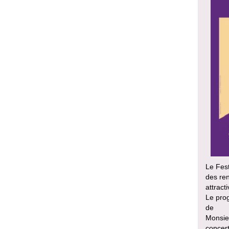
Le Fest
des ren
attracti
Le prog
de
Monsieu
concer