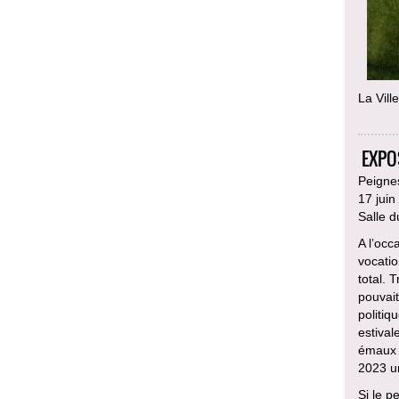
La Vill
EXPO
Peignes
17 jui
Salle d
A l’occ
vocatio
total. 
pouvait
politiq
estival
émaux m
2023 u
Si le p