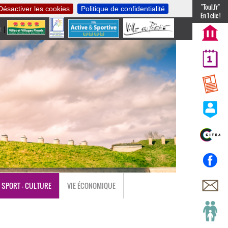
"Toul.fr"
Désactiver les cookies
Politique de confidentialité
En 1 clic !
t
|
nl
SPORT - CULTURE
VIE ÉCONOMIQUE