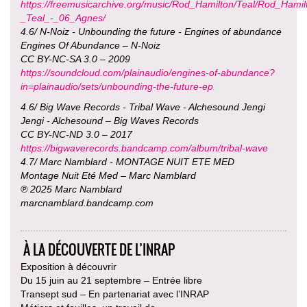
https://freemusicarchive.org/music/Rod_Hamilton/Teal/Rod_Hamil
_Teal_-_06_Agnes/
4.6/ N-Noiz - Unbounding the future - Engines of abundance
Engines Of Abundance – N-Noiz
CC BY-NC-SA 3.0 – 2009
https://soundcloud.com/plainaudio/engines-of-abundance?
in=plainaudio/sets/unbounding-the-future-ep
4.6/ Big Wave Records - Tribal Wave - Alchesound Jengi
Jengi - Alchesound – Big Waves Records
CC BY-NC-ND 3.0 – 2017
https://bigwaverecords.bandcamp.com/album/tribal-wave
4.7/ Marc Namblard - MONTAGE NUIT ETE MED
Montage Nuit Eté Med – Marc Namblard
℗ 2025 Marc Namblard
marcnamblard.bandcamp.com
À LA DÉCOUVERTE DE L’INRAP
Exposition à découvrir
Du 15 juin au 21 septembre – Entrée libre
Transept sud – En partenariat avec l’INRAP