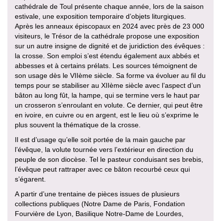
cathédrale de Toul présente chaque année, lors de la saison
estivale, une exposition temporaire d’objets liturgiques.
Après les anneaux épiscopaux en 2024 avec près de 23 000
visiteurs, le Trésor de la cathédrale propose une exposition
sur un autre insigne de dignité et de juridiction des évêques :
la crosse. Son emploi s’est étendu également aux abbés et
abbesses et à certains prélats. Les sources témoignent de
son usage dès le VIIème siècle. Sa forme va évoluer au fil du
temps pour se stabiliser au XIIème siècle avec l’aspect d’un
bâton au long fût, la hampe, qui se termine vers le haut par
un crosseron s’enroulant en volute. Ce dernier, qui peut être
en ivoire, en cuivre ou en argent, est le lieu où s’exprime le
plus souvent la thématique de la crosse.
Il est d’usage qu’elle soit portée de la main gauche par
l’évêque, la volute tournée vers l’extérieur en direction du
peuple de son diocèse. Tel le pasteur conduisant ses brebis,
l’évêque peut rattraper avec ce bâton recourbé ceux qui
s’égarent.
A partir d’une trentaine de pièces issues de plusieurs
collections publiques (Notre Dame de Paris, Fondation
Fourvière de Lyon, Basilique Notre-Dame de Lourdes,