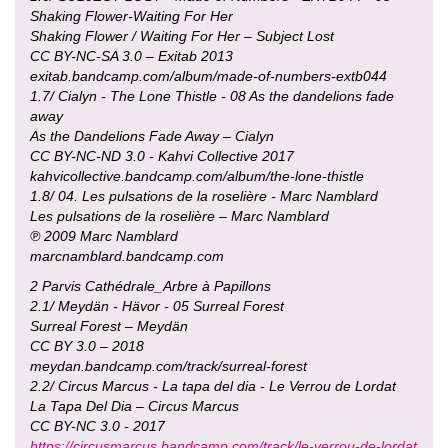
Shaking Flower-Waiting For Her
Shaking Flower / Waiting For Her – Subject Lost
CC BY-NC-SA 3.0 – Exitab 2013
exitab.bandcamp.com/album/made-of-numbers-extb044
1.7/ Cialyn - The Lone Thistle - 08 As the dandelions fade
away
As the Dandelions Fade Away – Cialyn
CC BY-NC-ND 3.0 - Kahvi Collective 2017
kahvicollective.bandcamp.com/album/the-lone-thistle
1.8/ 04. Les pulsations de la roselière - Marc Namblard
Les pulsations de la roselière – Marc Namblard
℗ 2009 Marc Namblard
marcnamblard.bandcamp.com
2 Parvis Cathédrale_Arbre à Papillons
2.1/ Meydän - Hävor - 05 Surreal Forest
Surreal Forest – Meydän
CC BY 3.0 – 2018
meydan.bandcamp.com/track/surreal-forest
2.2/ Circus Marcus - La tapa del dia - Le Verrou de Lordat
La Tapa Del Dia – Circus Marcus
CC BY-NC 3.0 - 2017
https://circusmarcus.bandcamp.com/track/le-verrou-de-lordat