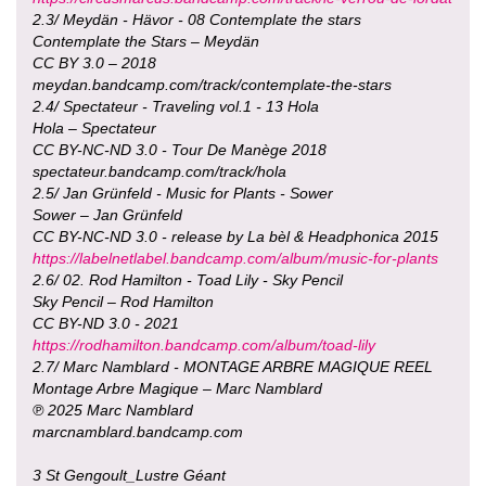
2.3/ Meydän - Hävor - 08 Contemplate the stars
Contemplate the Stars – Meydän
CC BY 3.0 – 2018
meydan.bandcamp.com/track/contemplate-the-stars
2.4/ Spectateur - Traveling vol.1 - 13 Hola
Hola – Spectateur
CC BY-NC-ND 3.0 - Tour De Manège 2018
spectateur.bandcamp.com/track/hola
2.5/ Jan Grünfeld - Music for Plants - Sower
Sower – Jan Grünfeld
CC BY-NC-ND 3.0 - release by La bèl & Headphonica 2015
https://labelnetlabel.bandcamp.com/album/music-for-plants
2.6/ 02. Rod Hamilton - Toad Lily - Sky Pencil
Sky Pencil – Rod Hamilton
CC BY-ND 3.0 - 2021
https://rodhamilton.bandcamp.com/album/toad-lily
2.7/ Marc Namblard - MONTAGE ARBRE MAGIQUE REEL
Montage Arbre Magique – Marc Namblard
℗ 2025 Marc Namblard
marcnamblard.bandcamp.com
3 St Gengoult_Lustre Géant