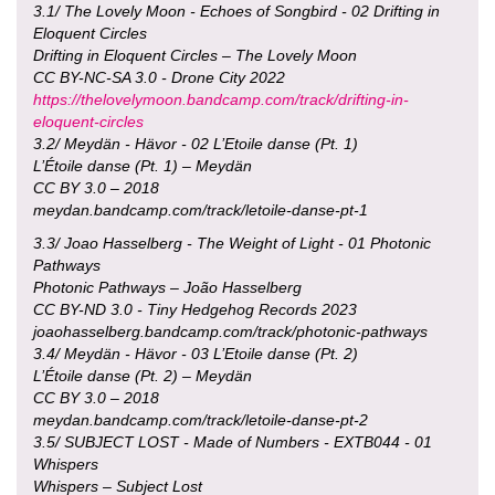
3.1/ The Lovely Moon - Echoes of Songbird - 02 Drifting in
Eloquent Circles
Drifting in Eloquent Circles – The Lovely Moon
CC BY-NC-SA 3.0 - Drone City 2022
https://thelovelymoon.bandcamp.com/track/drifting-in-
eloquent-circles
3.2/ Meydän - Hävor - 02 L’Etoile danse (Pt. 1)
L’Étoile danse (Pt. 1) – Meydän
CC BY 3.0 – 2018
meydan.bandcamp.com/track/letoile-danse-pt-1
3.3/ Joao Hasselberg - The Weight of Light - 01 Photonic
Pathways
Photonic Pathways – João Hasselberg
CC BY-ND 3.0 - Tiny Hedgehog Records 2023
joaohasselberg.bandcamp.com/track/photonic-pathways
3.4/ Meydän - Hävor - 03 L’Etoile danse (Pt. 2)
L’Étoile danse (Pt. 2) – Meydän
CC BY 3.0 – 2018
meydan.bandcamp.com/track/letoile-danse-pt-2
3.5/ SUBJECT LOST - Made of Numbers - EXTB044 - 01
Whispers
Whispers – Subject Lost