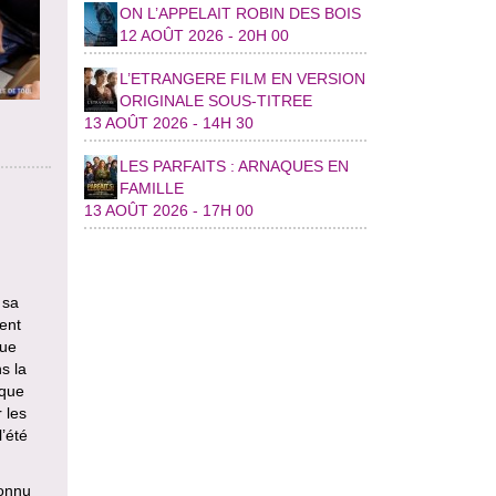
ON L’APPELAIT ROBIN DES BOIS
12 AOÛT 2026 - 20H 00
L’ETRANGERE FILM EN VERSION
ORIGINALE SOUS-TITREE
13 AOÛT 2026 - 14H 30
LES PARFAITS : ARNAQUES EN
FAMILLE
13 AOÛT 2026 - 17H 00
 sa
ent
que
s la
ique
 les
l’été
connu