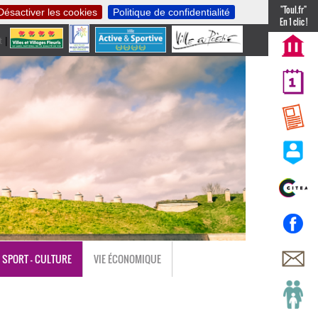
"Toul.fr"
Désactiver les cookies
Politique de confidentialité
En 1 clic !
t
|
nl
SPORT - CULTURE
VIE ÉCONOMIQUE