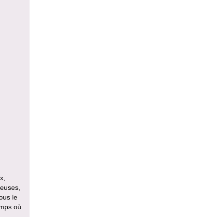
x,
ineuses,
ous le
emps où