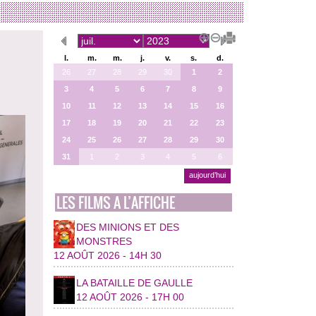
l.
m.
m.
j.
v.
s.
d.
26
27
28
29
30
1
2
3
4
5
6
7
8
9
10
11
12
13
14
15
16
17
18
19
20
21
22
23
24
25
26
27
28
29
30
31
1
2
3
4
5
6
aujourd’hui
LES FILMS A L’AFFICHE
DES MINIONS ET DES
MONSTRES
12 AOÛT 2026 - 14H 30
LA BATAILLE DE GAULLE
12 AOÛT 2026 - 17H 00