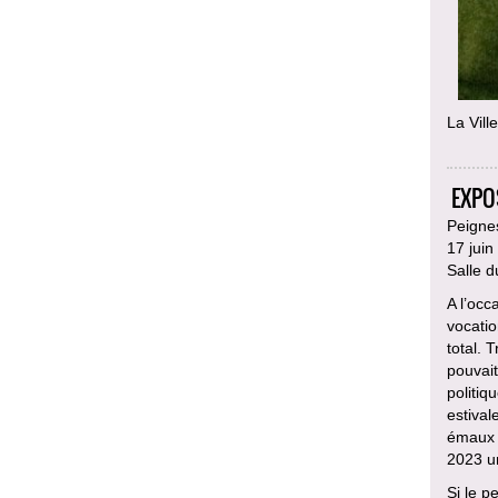
La Vill
EXPO
Peignes
17 jui
Salle d
A l’occ
vocatio
total. 
pouvait
politiq
estival
émaux m
2023 u
Si le p