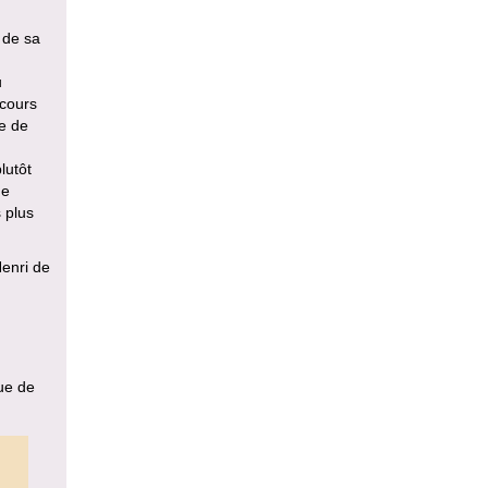
s de sa
u
 cours
ge de
lutôt
de
 plus
Henri de
que de