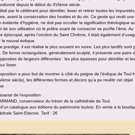
andonné depuis le début du XVIème siècle.
utilisé par le célébrant pour démêler, lisser et retirer toutes les impureté
re, avant la consécration des hosties et du vin. Ce geste qui revêt une
n évidente d’hygiène, ne doit pas occulter la signification théologique a
de son utilisation où le prêtre avant de consacrer se purifie l’âme. Au
e épiscopal, après l’onction du Saint Chrême, il était également d’usa
 le nouvel évêque.
e prestige, il est réalisé le plus souvent en ivoire. Les plus tardifs sont p
. De forme rectangulaire, généralement sculpté, il présente une paire 
pposées de largeurs différentes : les plus épaisses pour démêler et les
ur lisser.
xposition a pour but de montrer à côté du peigne de l’évêque de Toul 
XVème siècle), les différentes formes et décors qu’a pu revêtir cet objet
ue.
ariat de l’exposition :
ARMAND, conservateur du trésor de la cathédrale de Toul.
 d’un catalogue aux éditions du patrimoine toulois. En vente à la bouti
édrale Saint-Etienne. Tarif : 2€