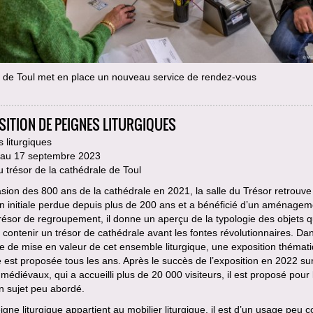
e de Toul met en place un nouveau service de rendez-vous
SITION DE PEIGNES LITURGIQUES
 liturgiques
n au 17 septembre 2023
u trésor de la cathédrale de Toul
asion des 800 ans de la cathédrale en 2021, la salle du Trésor retrouve
n initiale perdue depuis plus de 200 ans et a bénéficié d’un aménagem
Trésor de regroupement, il donne un aperçu de la typologie des objets 
 contenir un trésor de cathédrale avant les fontes révolutionnaires. Dan
ue de mise en valeur de cet ensemble liturgique, une exposition thémat
e est proposée tous les ans. Après le succès de l’exposition en 2022 sur
édiévaux, qui a accueilli plus de 20 000 visiteurs, il est proposé pour 
n sujet peu abordé.
eigne liturgique appartient au mobilier liturgique, il est d’un usage peu 