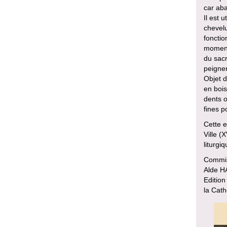
car ab
Il est 
chevelu
fonctio
moment 
du sacr
peigner
Objet d
en bois
dents o
fines po
Cette e
Ville (
liturgiq
Commiss
Alde H
Edition
la Cath