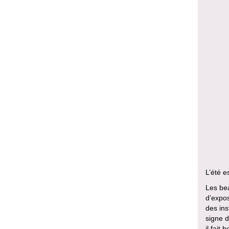
L’été e
Les bea
d’expos
des ins
signe d
il fait 