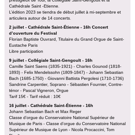
prestigieux de Toul, la Collégiale Saint-Gengoult et la
Cathédrale Saint -Etienne.
L’édition 2023 se tiendra de début juillet à mi-septembre et
articulera autour de 14 concerts.
2 juillet - Cathédrale Saint-Étienne - 16h Concert
d’ouverture du Festival
Florian Baptiste Ouvrard, Titulaire du Grand Orgue de Saint-
Eustache Paris
Libre participation
9 juillet - Collégiale Saint-Gengoult - 16h
Camille Saint Saens (1835-1921) - Charles Gounod (1818-
1893) - Felix Mendelssohn (1809-1847) - Johann Sebastian
Bach (1685-1750) - Giovanni Battista Pergolesi (1710-1736)
Sandrine Carpentier, Soprano - Sébastien Fournier, Contre-
ténor - Pascal Vigneron, Orgue
Tarif 15€ - Tarif réduit : 10€
16 juillet - Cathédrale Saint-Étienne - 16h
Johann Sebastian Bach et Max Reger
Classe d’orgue du Conservatoire National Supérieur de
Musique de Paris - Classe d’orgue du Conservatoire National
Supérieur de Musique de Lyon - Nicola Procaccini, Tom