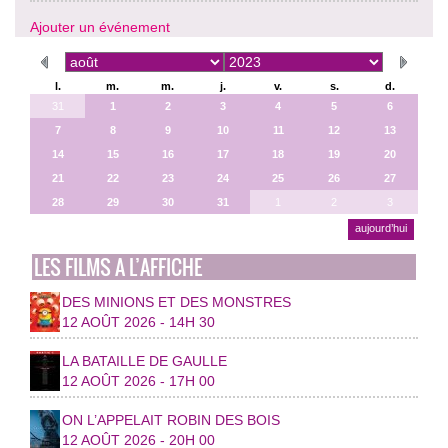
Ajouter un événement
l.
m.
m.
j.
v.
s.
d.
31
1
2
3
4
5
6
7
8
9
10
11
12
13
14
15
16
17
18
19
20
21
22
23
24
25
26
27
28
29
30
31
1
2
3
aujourd’hui
LES FILMS A L’AFFICHE
DES MINIONS ET DES MONSTRES
12 AOÛT 2026 - 14H 30
LA BATAILLE DE GAULLE
12 AOÛT 2026 - 17H 00
ON L’APPELAIT ROBIN DES BOIS
12 AOÛT 2026 - 20H 00