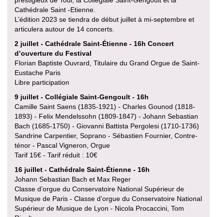
prestigieux de Toul, la Collégiale Saint-Gengoult et la
Cathédrale Saint -Etienne.
L’édition 2023 se tiendra de début juillet à mi-septembre et
articulera autour de 14 concerts.
2 juillet - Cathédrale Saint-Étienne - 16h Concert
d’ouverture du Festival
Florian Baptiste Ouvrard, Titulaire du Grand Orgue de Saint-
Eustache Paris
Libre participation
9 juillet - Collégiale Saint-Gengoult - 16h
Camille Saint Saens (1835-1921) - Charles Gounod (1818-
1893) - Felix Mendelssohn (1809-1847) - Johann Sebastian
Bach (1685-1750) - Giovanni Battista Pergolesi (1710-1736)
Sandrine Carpentier, Soprano - Sébastien Fournier, Contre-
ténor - Pascal Vigneron, Orgue
Tarif 15€ - Tarif réduit : 10€
16 juillet - Cathédrale Saint-Étienne - 16h
Johann Sebastian Bach et Max Reger
Classe d’orgue du Conservatoire National Supérieur de
Musique de Paris - Classe d’orgue du Conservatoire National
Supérieur de Musique de Lyon - Nicola Procaccini, Tom