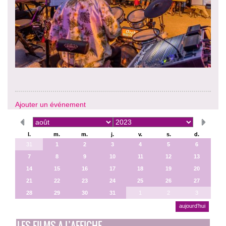
Ajouter un événement
l.
m.
m.
j.
v.
s.
d.
31
1
2
3
4
5
6
7
8
9
10
11
12
13
14
15
16
17
18
19
20
21
22
23
24
25
26
27
28
29
30
31
1
2
3
aujourd’hui
LES FILMS A L’AFFICHE