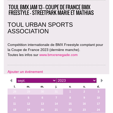
TOUL BMX JAM 13 - COUPE DE FRANCE BMX
FREESTYLE - STREETPARK MARIE ET MATHIAS
TOUL URBAN SPORTS
ASSOCIATION
Compétition internationale de BMX Freestyle comptant pour
la Coupe de France 2023 (dernière manche).
Toutes les infos sur
www.bmxrenegade.com
Ajouter un événement
l.
m.
m.
j.
v.
s.
d.
28
29
30
31
1
2
3
4
5
6
7
8
9
10
11
12
13
14
15
16
17
18
19
20
21
22
23
24