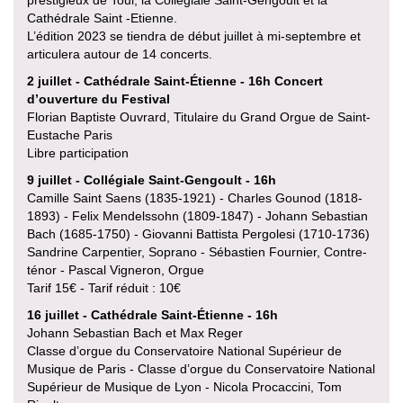
prestigieux de Toul, la Collégiale Saint-Gengoult et la
Cathédrale Saint -Etienne.
L’édition 2023 se tiendra de début juillet à mi-septembre et
articulera autour de 14 concerts.
2 juillet - Cathédrale Saint-Étienne - 16h Concert
d’ouverture du Festival
Florian Baptiste Ouvrard, Titulaire du Grand Orgue de Saint-
Eustache Paris
Libre participation
9 juillet - Collégiale Saint-Gengoult - 16h
Camille Saint Saens (1835-1921) - Charles Gounod (1818-
1893) - Felix Mendelssohn (1809-1847) - Johann Sebastian
Bach (1685-1750) - Giovanni Battista Pergolesi (1710-1736)
Sandrine Carpentier, Soprano - Sébastien Fournier, Contre-
ténor - Pascal Vigneron, Orgue
Tarif 15€ - Tarif réduit : 10€
16 juillet - Cathédrale Saint-Étienne - 16h
Johann Sebastian Bach et Max Reger
Classe d’orgue du Conservatoire National Supérieur de
Musique de Paris - Classe d’orgue du Conservatoire National
Supérieur de Musique de Lyon - Nicola Procaccini, Tom