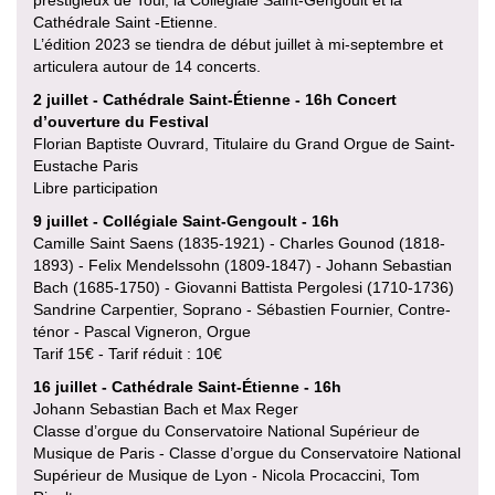
prestigieux de Toul, la Collégiale Saint-Gengoult et la
Cathédrale Saint -Etienne.
L’édition 2023 se tiendra de début juillet à mi-septembre et
articulera autour de 14 concerts.
2 juillet - Cathédrale Saint-Étienne - 16h Concert
d’ouverture du Festival
Florian Baptiste Ouvrard, Titulaire du Grand Orgue de Saint-
Eustache Paris
Libre participation
9 juillet - Collégiale Saint-Gengoult - 16h
Camille Saint Saens (1835-1921) - Charles Gounod (1818-
1893) - Felix Mendelssohn (1809-1847) - Johann Sebastian
Bach (1685-1750) - Giovanni Battista Pergolesi (1710-1736)
Sandrine Carpentier, Soprano - Sébastien Fournier, Contre-
ténor - Pascal Vigneron, Orgue
Tarif 15€ - Tarif réduit : 10€
16 juillet - Cathédrale Saint-Étienne - 16h
Johann Sebastian Bach et Max Reger
Classe d’orgue du Conservatoire National Supérieur de
Musique de Paris - Classe d’orgue du Conservatoire National
Supérieur de Musique de Lyon - Nicola Procaccini, Tom